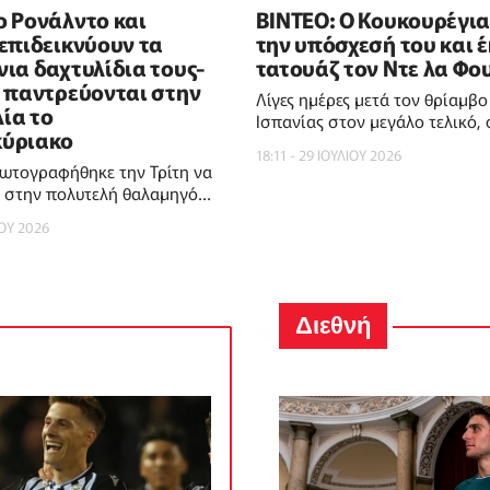
ο Ρονάλντο και
ΒΙΝΤΕΟ: Ο Κουκουρέγια
 επιδεικνύουν τα
την υπόσχεσή του και 
ια δαχτυλίδια τους-
τατουάζ τον Ντε λα Φο
ι παντρεύονται στην
Λίγες ημέρες μετά τον θρίαμβο
ία το
Ισπανίας στον μεγάλο τελικό,
κύριακο
πέρασε από τα λόγια στις πράξ
18:11 - 29 ΙΟΥΛΙΟΥ 2026
φωτογραφήθηκε την Τρίτη να
ι στην πολυτελή θαλαμηγό
ιριστή στη Μαγιόρκα,
ΙΟΥ 2026
ορτί διαμαντένια
Διεθνή