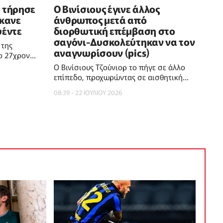
 τήρησε
Ο Βινίσιους έγινε άλλος
έκανε
άνθρωπος μετά από
υέντε
διορθωτική επέμβαση στο
σαγόνι-Δυσκολεύτηκαν να τον
 της
αναγνωρίσουν (pics)
 ο 27χρονος
εις
Ο Βινίσιους Τζούνιορ το πήγε σε άλλο
επίπεδο, προχωρώντας σε αισθητική
διορθωτική επέμβαση στο σαγόνι του
08:39 - 22 ΙΟΥΛΙΟΥ 2026