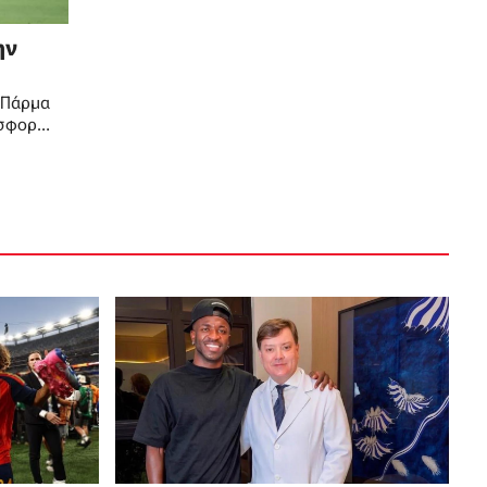
ην
ν Πάρμα
οσφορά