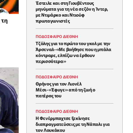
Έστειλε και στη Γιουβέντους
μηνύματα για τη νέα σεζόν η Ίντερ,
με Ντιμάρκο και Ντιούφ
 τη
πρωταγωνιστές
ΠΟΔΟΣΦΑΙΡΟ ΔΙΕΘΝΗ
Τζόλης για το πρώτο του γκολ με την
Άρσεναλ-«Με βοήθησε που η μπάλα
κόντραρε, ελπίζω να έρθουν
περισσότερα»
ΠΟΔΟΣΦΑΙΡΟ ΔΙΕΘΝΗ
Θρήνος για τον Λιονέλ
Μέσι-«Έφυγε» από τη ζωή ο
πατέρας του
ΠΟΔΟΣΦΑΙΡΟ ΔΙΕΘΝΗ
Η Φενέρμπαχτσε ξεκίνησε
διαπραγματεύσεις με τη Νάπολι για
τον Λουκάκου