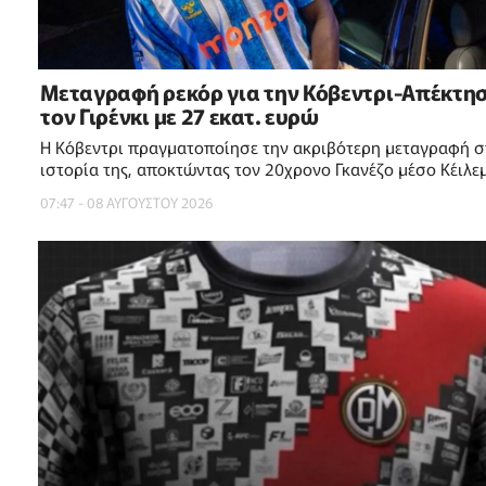
Μεταγραφή ρεκόρ για την Κόβεντρι-Απέκτη
τον Γιρένκι με 27 εκατ. ευρώ
Η Κόβεντρι πραγματοποίησε την ακριβότερη μεταγραφή σ
ιστορία της, αποκτώντας τον 20χρονο Γκανέζο μέσο Κέιλε
Γιρένκι από τη Νόρντζελαντ
07:47 - 08 ΑΥΓΟΥΣΤΟΥ 2026