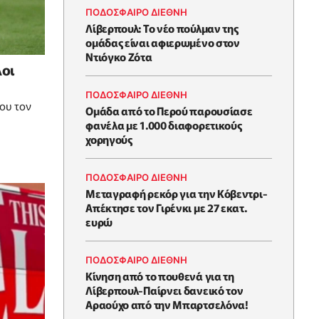
ΠΟΔΟΣΦΑΙΡΟ ΔΙΕΘΝΗ
Λίβερπουλ: Το νέο πούλμαν της
ομάδας είναι αφιερωμένο στον
Ντιόγκο Ζότα
λοι
ΠΟΔΟΣΦΑΙΡΟ ΔΙΕΘΝΗ
ου τον
Ομάδα από το Περού παρουσίασε
φανέλα με 1.000 διαφορετικούς
χορηγούς
ΠΟΔΟΣΦΑΙΡΟ ΔΙΕΘΝΗ
Μεταγραφή ρεκόρ για την Κόβεντρι-
Απέκτησε τον Γιρένκι με 27 εκατ.
ευρώ
ΠΟΔΟΣΦΑΙΡΟ ΔΙΕΘΝΗ
Kίνηση από το πουθενά για τη
Λίβερπουλ-Παίρνει δανεικό τον
Αραούχο από την Μπαρτσελόνα!