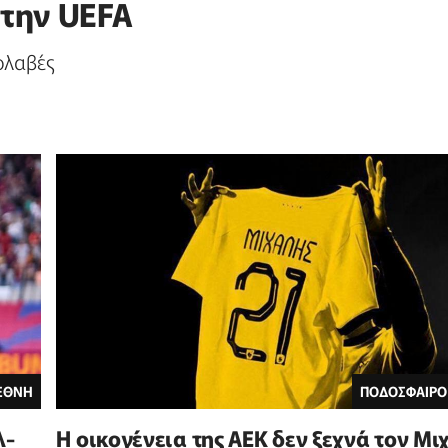
την UEFA
ολαβές
ΙΕΘΝΗ
ΠΟΔΟΣΦΑΙΡΟ
λ-
Η οικογένεια της ΑΕΚ δεν ξεχνά τον Μι