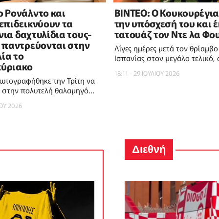
ο Ρονάλντο και
ΒΙΝΤΕΟ: Ο Κουκουρέγια
 επιδεικνύουν τα
την υπόσχεσή του και 
ια δαχτυλίδια τους-
τατουάζ τον Ντε λα Φο
ι παντρεύονται στην
Λίγες ημέρες μετά τον θρίαμβο
ία το
Ισπανίας στον μεγάλο τελικό,
κύριακο
πέρασε από τα λόγια στις πράξ
18:11 - 29 ΙΟΥΛΙΟΥ 2026
φωτογραφήθηκε την Τρίτη να
ι στην πολυτελή θαλαμηγό
ιριστή στη Μαγιόρκα,
ΙΟΥ 2026
ορτί διαμαντένια
Διεθνή