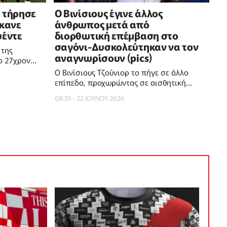
 τήρησε
Ο Βινίσιους έγινε άλλος
έκανε
άνθρωπος μετά από
υέντε
διορθωτική επέμβαση στο
σαγόνι-Δυσκολεύτηκαν να τον
 της
αναγνωρίσουν (pics)
 ο 27χρονος
εις
Ο Βινίσιους Τζούνιορ το πήγε σε άλλο
επίπεδο, προχωρώντας σε αισθητική
διορθωτική επέμβαση στο σαγόνι του
08:39 - 22 ΙΟΥΛΙΟΥ 2026