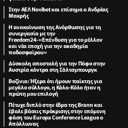
Στην ΑΕΛ Novibet και επίσημα ο Ανδρέας
Μακρής
H ανακοίνωση της Ανόρθωσης για τη
συνεργασία με την
Freedom24-«Επένδυση για το μέλλον
και νέα εποχή για την ακαδημία
ποδοσφαίρου»
Δύσκολη αποστολή για την Πάφο στην
Αυστρία κόντρα στη Σάλτσμπουργκ
Βοζίνια: Ήξερα ότι ήμουν παίκτης για
μεγάλο σύλλογο, η Κόλο-Κόλο ήταν η
πρώτη μου επιλογή
Πέτυχε διπλό στην έδρα της Brann και
έβαλε βάσεις πρόκρισης στην επόμενη
φάση του Europa Conference League ο
Απόλλωνας