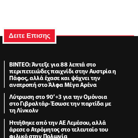
Δειτε Επισης
ΒΙΝΤΕΟ: Άντεξε για 88 λεπτά στο
περιπετειώδες παιχνίδι στην Αυστρία η
Πάφος, αλλά έχασε και ψάχνει την
ανατροπή στο Άλφα Μέγα Αρένα
Λύτρωση στο 90’+3 για την Ομόνοια
στο Γιβραλτάρ-Έσωσε την παρτίδα με
τη Λίνκολν
Ηττήθηκε από την ΑΕ Λεμέσου, αλλά
άρεσε ο Ατρόμητος στο τελευταίο του
φιλικό στην Πολωνία