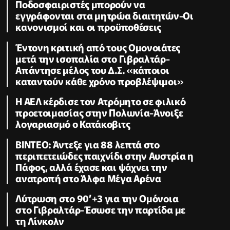
Ποδοσφαιριστές μπορούν να
εγγράφονται στα μητρώα διαιτητών-Οι
κανονισμοί και οι προϋποθέσεις
Έντονη κριτική από τους Ομονοιάτες
μετά την ισοπαλία στο Γιβραλτάρ-
Απάντησε μέλος του Δ.Σ. «κάποιοι
καταντούν κάθε χρόνο προβλέψιμοι»
Η ΑΕΛ κέρδισε τον Ατρόμητο σε φιλικό
προετοιμασίας στην Πολωνία-Άνοιξε
λογαριασμό ο Κατάκοβιτς
ΒΙΝΤΕΟ: Άντεξε για 88 λεπτά στο
περιπετειώδες παιχνίδι στην Αυστρία η
Πάφος, αλλά έχασε και ψάχνει την
ανατροπή στο Άλφα Μέγα Αρένα
Λύτρωση στο 90’+3 για την Ομόνοια
στο Γιβραλτάρ-Έσωσε την παρτίδα με
τη Λίνκολν