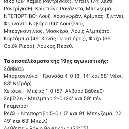
Ίσκο (66' Χάμες Ροντρίγκες), Μπέιλ (74' Χεσέ
Ροντρίγκεθ), Κριστιάνο Ρονάλντο, Μπενζεμά.
ΝΤΕΠΟΡΤΙΒΟ: Λουξ, Χουανφράν, Αρίμπας, Σίντνεϊ,
Φερνάντο Ναβάρο (66' Λουιζίνιο),
Μπεργκαντίνιος, Μοσκέρα, Λουίς Αλμπέρτο,
Καρτάμπια (46' Χονάς Γκουτιέρες), Φαζρ (66'
Οριόλ Ριέρα), Λούκας Πέρεθ.
Τα αποτελέσματα της 19ης αγωνιστικής:
Σάββατο
Μπαρτσελόνα - Γρανάδα 4-0 (8', 14' και 58' Μέσι,
83' Νεϊμάρ)
Χετάφε - Μπέτις 1-0 (57' Άλβαρο Βάθκεθ)
Σεβίλλη - Μπιλμπάο 2-0 (24' και 59' πέν.
Γκαμεϊρό)
Ρεάλ - Ντεπορτίβο 5-0 (15' και 91' Μπενζεμά, 22',
49' και 63' Μπέιλ)
Λεβάντε - Ράγιο Βαγιεκάνο (23:05)