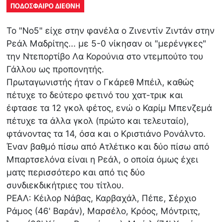
ΠΟΔΟΣΦΑΙΡΟ ΔΙΕΘΝΗ
Το "Νο5" είχε στην φανέλα ο Ζινεντίν Ζιντάν στην
Ρεάλ Μαδρίτης... με 5-0 νίκησαν οι "μερένγκες"
την Ντεπορτίβο Λα Κορούνια στο ντεμπούτο του
Γάλλου ως προπονητής.
Πρωταγωνιστής ήταν ο Γκάρεθ Μπέιλ, καθώς
πέτυχε το δεύτερο φετινό του χατ-τρικ και
έφτασε τα 12 γκολ φέτος, ενώ ο Καρίμ Μπενζεμά
πέτυχε τα άλλα γκολ (πρώτο και τελευταίο),
φτάνοντας τα 14, όσα και ο Κριστιάνο Ρονάλντο.
Έναν βαθμό πίσω από Ατλέτικο και δύο πίσω από
Μπαρτσελόνα είναι η Ρεάλ, ο οποία όμως έχει
ματς περισσότερο και από τις δύο
συνδιεκδικήτριες του τίτλου.
ΡΕΑΛ: Κέιλορ Νάβας, Καρβαχάλ, Πέπε, Σέρχιο
Ράμος (46' Βαράν), Μαρσέλο, Κρόος, Μόντριτς,