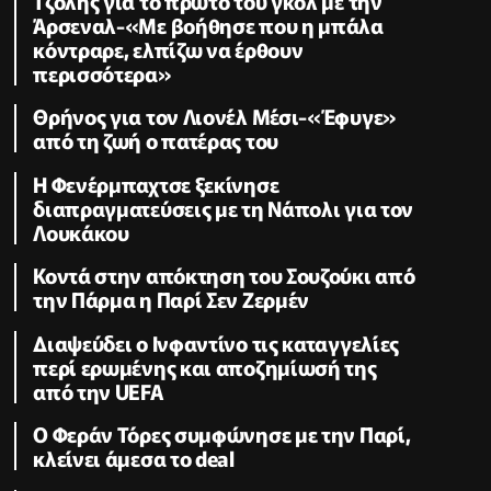
Τζόλης για το πρώτο του γκολ με την
Άρσεναλ-«Με βοήθησε που η μπάλα
κόντραρε, ελπίζω να έρθουν
περισσότερα»
Θρήνος για τον Λιονέλ Μέσι-«Έφυγε»
από τη ζωή ο πατέρας του
Η Φενέρμπαχτσε ξεκίνησε
διαπραγματεύσεις με τη Νάπολι για τον
Λουκάκου
Κοντά στην απόκτηση του Σουζούκι από
την Πάρμα η Παρί Σεν Ζερμέν
Διαψεύδει ο Ινφαντίνο τις καταγγελίες
περί ερωμένης και αποζημίωσή της
από την UEFA
Ο Φεράν Τόρες συμφώνησε με την Παρί,
κλείνει άμεσα το deal