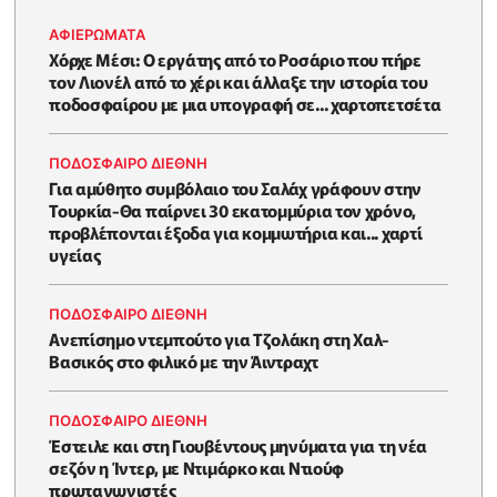
ΑΦΙΕΡΩΜΑΤΑ
Χόρχε Μέσι: Ο εργάτης από το Ροσάριο που πήρε
τον Λιονέλ από το χέρι και άλλαξε την ιστορία του
ποδοσφαίρου με μια υπογραφή σε... χαρτοπετσέτα
ΠΟΔΟΣΦΑΙΡΟ ΔΙΕΘΝΗ
Για αμύθητο συμβόλαιο του Σαλάχ γράφουν στην
Τουρκία-Θα παίρνει 30 εκατομμύρια τον χρόνο,
προβλέπονται έξοδα για κομμωτήρια και... χαρτί
υγείας
ΠΟΔΟΣΦΑΙΡΟ ΔΙΕΘΝΗ
Ανεπίσημο ντεμπούτο για Τζολάκη στη Χαλ-
Βασικός στο φιλικό με την Άιντραχτ
ΠΟΔΟΣΦΑΙΡΟ ΔΙΕΘΝΗ
Έστειλε και στη Γιουβέντους μηνύματα για τη νέα
σεζόν η Ίντερ, με Ντιμάρκο και Ντιούφ
πρωταγωνιστές