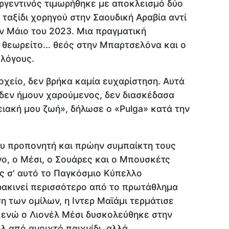
Αργεντινός τιμωρήθηκε με αποκλεισμό δύο
ταξίδι χορηγού στην Σαουδική Αραβία αντί
ν Μάιο του 2023. Μια πραγματική
θεωρείτο... θεός στην Μπαρτσελόνα και ο
 λόγους.
χείο, δεν βρήκα καμία ευχαρίστηση. Αυτά
 δεν ήμουν χαρούμενος, δεν διασκέδασα
ειακή μου ζωή», δήλωσε ο «Pulga» κατά την
ου προπονητή και πρώην συμπαίκτη τους
ο, ο Μέσι, ο Σουάρες και ο Μπουσκέτς
υς σ' αυτό το Παγκόσμιο Κύπελλο
ακινεί περισσότερο από το πρωτάθλημα
η των ομίλων, η Ιντερ Μαϊάμι τερμάτισε
, ενώ ο Λιονέλ Μέσι δυσκολεύθηκε στην
λ από ανοιχτό παιχνίδι, αλλά