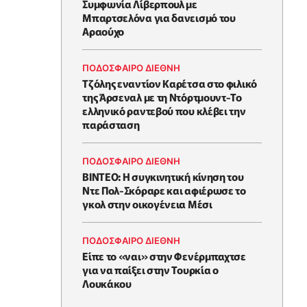
Συμφωνία Λίβερπουλ με
Μπαρτσελόνα για δανεισμό του
Αραούχο
ΠΟΔΟΣΦΑΙΡΟ ΔΙΕΘΝΗ
Τζόλης εναντίον Καρέτσα στο φιλικό
της Άρσεναλ με τη Ντόρτμουντ-Το
ελληνικό ραντεβού που κλέβει την
παράσταση
ΠΟΔΟΣΦΑΙΡΟ ΔΙΕΘΝΗ
ΒΙΝΤΕΟ: Η συγκινητική κίνηση του
Ντε Πολ-Σκόραρε και αφιέρωσε το
γκολ στην οικογένεια Μέσι
ΠΟΔΟΣΦΑΙΡΟ ΔΙΕΘΝΗ
Είπε το «ναι» στην Φενέρμπαχτσε
για να παίξει στην Τουρκία ο
Λουκάκου