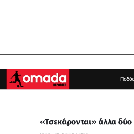
Ποδόσ
«Τσεκάρονται» άλλα δύο ε