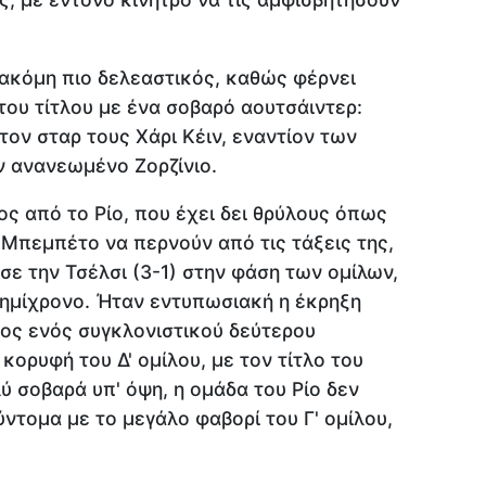
 ακόμη πιο δελεαστικός, καθώς φέρνει
του τίτλου με ένα σοβαρό αουτσάιντερ:
τον σταρ τους Χάρι Κέιν, εναντίον των
ν ανανεωμένο Ζορζίνιο.
ς από το Ρίο, που έχει δει θρύλους όπως
ι Μπεμπέτο να περνούν από τις τάξεις της,
ησε την Τσέλσι (3-1) στην φάση των ομίλων,
 ημίχρονο. Ήταν εντυπωσιακή η έκρηξη
ος ενός συγκλονιστικού δεύτερου
κορυφή του Δ' ομίλου, με τον τίτλο του
ύ σοβαρά υπ' όψη, η ομάδα του Ρίο δεν
ντομα με το μεγάλο φαβορί του Γ' ομίλου,