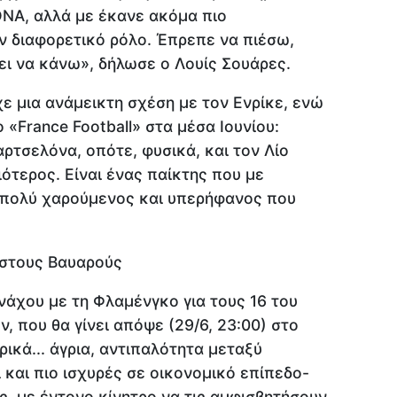
DNA, αλλά με έκανε ακόμα πιο
ν διαφορετικό ρόλο. Έπρεπε να πιέσω,
ει να κάνω», δήλωσε ο Λουίς Σουάρες.
χε μια ανάμεικτη σχέση με τον Ενρίκε, ενώ
«France Football» στα μέσα Ιουνίου:
τσελόνα, οπότε, φυσικά, και τον Λίο
ιότερος. Είναι ένας παίκτης που με
αι πολύ χαρούμενος και υπερήφανος που
 στους Βαυαρούς
άχου με τη Φλαμένγκο για τους 16 του
 που θα γίνει απόψε (29/6, 23:00) στο
ικά... άγρια, αντιπαλότητα μεταξύ
και πιο ισχυρές σε οικονομικό επίπεδο-
ς, με έντονο κίνητρο να τις αμφισβητήσουν