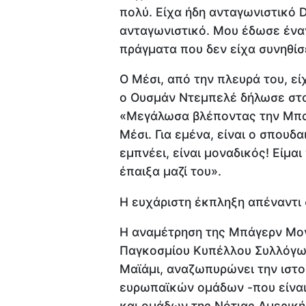
πολύ. Είχα ήδη ανταγωνιστικό 
ανταγωνιστικό. Μου έδωσε ένα
πράγματα που δεν είχα συνηθίσ
Ο Μέσι, από την πλευρά του, εί
ο Ουσμάν Ντεμπελέ δήλωσε στο 
«Μεγάλωσα βλέποντας την Μπαρ
Μέσι. Για εμένα, είναι ο σπουδα
εμπνέει, είναι μοναδικός! Είμ
έπαιξα μαζί του».
Η ευχάριστη έκπληξη απέναντι
Η αναμέτρηση της Μπάγερν Μον
Παγκοσμίου Κυπέλλου Συλλόγων,
Μαϊάμι, αναζωπυρώνει την ιστορ
ευρωπαϊκών ομάδων -που είναι 
και ομάδων της Νότιας Αμερική