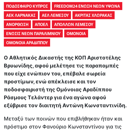
ΠΟΔΟΣΦΑΙΡΟ ΚΥΠΡΟΣ
FREEDOM24 ΕΝΩΣΗ ΝΕΩΝ ΥΨΩΝΑ
ΑΕΚ ΛΑΡΝΑΚΑΣ
ΑΕΛ ΛΕΜΕΣΟΥ
ΑΚΡΙΤΑΣ ΧΛΩΡΑΚΑΣ
ΑΝΟΡΘΩΣΗ
ΑΠΟΕΛ
ΑΠΟΛΛΩΝ ΛΕΜΕΣΟΥ
ΕΝΩΣΙΣ ΝΕΩΝ ΠΑΡΑΛΙΜΝΙΟΥ
ΟΜΟΝΟΙΑ
ΟΜΟΝΟΙΑ ΑΡΑΔΙΠΠΟΥ
Ο Αθλητικός Δικαστής της ΚΟΠ Αριστοτέλης
Βρυωνίδης, αφού μελέτησε τις παραπομπές
που είχε ενώπιον του, επέβαλε σωρεία
προστίμων, ενώ απέκλεισε και τον
ποδοσφαιριστή της Ομόνοιας Αραδίππου
Ράσμους Τελάντερ για ένα αγώνα αφού
εξύβρισε τον διαιτητή Αντώνη Κωνσταντινίδη.
Μεταξύ των ποινών που επιβλήθηκαν ήταν και
πρόστιμο στον Φανούριο Κωνσταντίνου για τις