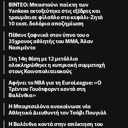
ΒΙΝΤΕΟ: Μπαστούνι παίκτη των
Yankees εκτοξεύτηκε στις εξέδρες και
τραυμάτισε φίλαθλο στο κεφάλι-Ζητά
10 εκατ. δολάρια αποζημίωση
Πέθανε ξαφνικά στον ύπνο του ο
35χρονος αθλητής του ΜΜΑ, Άλαν
Νασιμέντο
Στη 14η θέση με 12 μετάλλια
ολοκληρώθηκε η κυπριακή συμμετοχή
στους Κοινοπολιτειακούς
Αφήνει το NBA για τη EuroLeague: «Ο
Τρέντον Γουότφορντ κοντά στη
Βαλένθια»
Η Μπαρτσελόνα ανακοίνωσε νέο
Αθλητικό Διευθυντή τον Τσάβι Πουγιόλ
Η Βαλένθια κοντά στην απόκτηση του