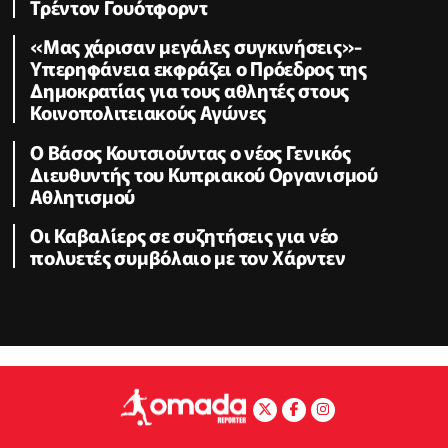
Τρέντον Γουότφορντ
«Μας χάρισαν μεγάλες συγκινήσεις»-
Υπερηφάνεια εκφράζει ο Πρόεδρος της
Δημοκρατίας για τους αθλητές στους
Κοινοπολιτειακούς Αγώνες
Ο Βάσος Κουτσιούντας ο νέος Γενικός
Διευθυντής του Κυπριακού Οργανισμού
Αθλητισμού
Οι Καβαλίερς σε συζητήσεις για νέο
πολυετές συμβόλαιο με τον Χάρντεν