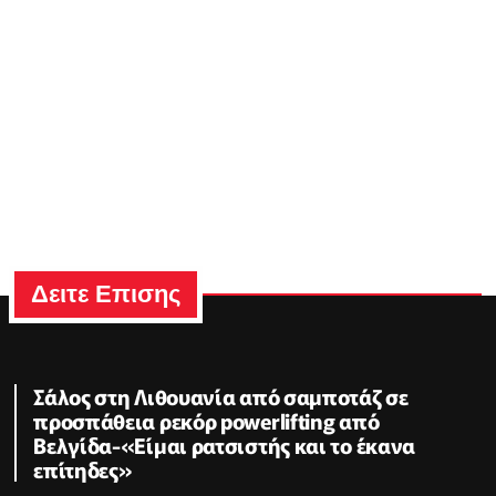
Δειτε Επισης
Σάλος στη Λιθουανία από σαμποτάζ σε
προσπάθεια ρεκόρ powerlifting από
Βελγίδα-«Είμαι ρατσιστής και το έκανα
επίτηδες»