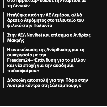
τη Λίνκολν
Ηττήθηκε από την ΑΕ Λεμέσου, αλλά
άρεσε ο Ατρόμητος στο τελευταίο του
φιλικό στην Πολωνία
Στην ΑΕΛ Novibet και επίσημα ο Ανδρέας
Μακρής
H ανακοίνωση της Ανόρθωσης για τη
συνεργασία με την
Freedom24-«Επένδυση για το μέλλον
και νέα εποχή για την ακαδημία
ποδοσφαίρου»
Δύσκολη αποστολή για την Πάφο στην
Αυστρία κόντρα στη Σάλτσμπουργκ