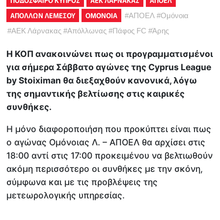
ΠΟΔΟΣΦΑΙΡΟ ΚΥΠΡΟΣ
ΑΕΚ ΛΑΡΝΑΚΑΣ
ΑΠΟΕΛ
ΑΠΟΛΛΩΝ ΛΕΜΕΣΟΥ
ΟΜΟΝΟΙΑ
#
ΑΠΟΕΛ
#
Ομόνοια
#
ΑΕΚ Λάρνακας
#
Απόλλωνας
#
Πάφος FC
#
Άρης
Η ΚΟΠ ανακοινώνει πως οι προγραμματισμένοι
για σήμερα Σάββατο αγώνες της Cyprus League
by Stoiximan θα διεξαχθούν κανονικά, λόγω
της σημαντικής βελτίωσης στις καιρικές
συνθήκες.
Η μόνο διαφοροποιήση που προκύπτει είναι πως
ο αγώνας Ομόνοιας Λ. – ΑΠΟΕΛ θα αρχίσει στις
18:00 αντί στις 17:00 προκειμένου να βελτιωθούν
ακόμη περισσότερο οι συνθήκες με την σκόνη,
σύμφωνα και με τις προβλέψεις της
μετεωρολογικής υπηρεσίας.