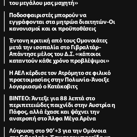
του μεγάλου μας μαχητή»
Ποδοσφαιριστές μπορούν να
εγγράφονται στα μητρώα διαιτητών-Οι
κανονισμοί και οι προϋποθέσεις
Έντονη κριτική από τους Ομονοιάτες
μετά την ισοπαλία στο Γιβραλτάρ-
Απάντησε μέλος του Δ.Σ. «κάποιοι
καταντούν κάθε χρόνο προβλέψιμοι»
Η ΑΕΛ κέρδισε τον Ατρόμητο σε φιλικό
προετοιμασίας στην Πολωνία-Άνοιξε
λογαριασμό ο Κατάκοβιτς
ΒΙΝΤΕΟ: Άντεξε για 88 λεπτά στο
περιπετειώδες παιχνίδι στην Αυστρία η
Πάφος, αλλά έχασε και ψάχνει την
ανατροπή στο Άλφα Μέγα Αρένα
Λύτρωση στο 90’+3 για την Ομόνοια
στο Γιβραλτάρ-Έσωσε την παρτίδα με