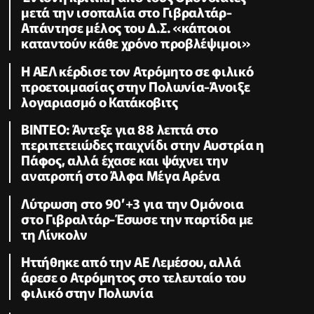
μετά την ισοπαλία στο Γιβραλτάρ-
Απάντησε μέλος του Δ.Σ. «κάποιοι
καταντούν κάθε χρόνο προβλέψιμοι»
Η ΑΕΛ κέρδισε τον Ατρόμητο σε φιλικό
προετοιμασίας στην Πολωνία-Άνοιξε
λογαριασμό ο Κατάκοβιτς
ΒΙΝΤΕΟ: Άντεξε για 88 λεπτά στο
περιπετειώδες παιχνίδι στην Αυστρία η
Πάφος, αλλά έχασε και ψάχνει την
ανατροπή στο Άλφα Μέγα Αρένα
Λύτρωση στο 90’+3 για την Ομόνοια
στο Γιβραλτάρ-Έσωσε την παρτίδα με
τη Λίνκολν
Ηττήθηκε από την ΑΕ Λεμέσου, αλλά
άρεσε ο Ατρόμητος στο τελευταίο του
φιλικό στην Πολωνία