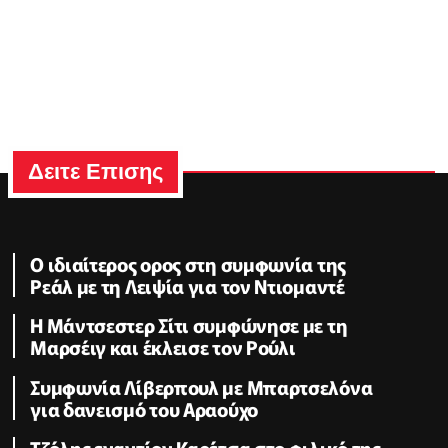
Δειτε Επισης
Ο ιδιαίτερος ορος στη συμφωνία της
Ρεάλ με τη Λειψία για τον Ντιομαντέ
Η Μάντσεστερ Σίτι συμφώνησε με τη
Μαρσέιγ και έκλεισε τον Ρούλι
Συμφωνία Λίβερπουλ με Μπαρτσελόνα
για δανεισμό του Αραούχο
Τζόλης εναντίον Καρέτσα στο φιλικό της