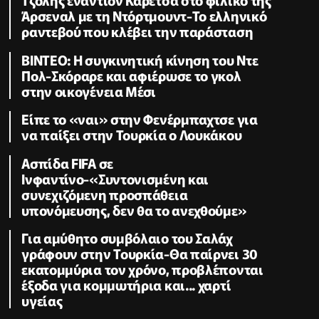
Άρσεναλ με τη Ντόρτμουντ-Το ελληνικό
ραντεβού που κλέβει την παράσταση
ΒΙΝΤΕΟ: Η συγκινητική κίνηση του Ντε
Πολ-Σκόραρε και αφιέρωσε το γκολ
στην οικογένεια Μέσι
Είπε το «ναι» στην Φενέρμπαχτσε για
να παίξει στην Τουρκία ο Λουκάκου
Ασπίδα FIFA σε
Ινφαντίνο-«Συντονισμένη και
συνεχιζόμενη προσπάθεια
υπονόμευσης, δεν θα το ανεχθούμε»
Για αμύθητο συμβόλαιο του Σαλάχ
γράφουν στην Τουρκία-Θα παίρνει 30
εκατομμύρια τον χρόνο, προβλέπονται
έξοδα για κομμωτήρια και... χαρτί
υγείας