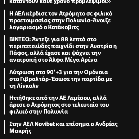
καταντούν κάθε χρόνο προβλέψιμοι»
Η ΑΕΛ κέρδισε τον Ατρόμητο σε φιλικό
προετοιμασίας στην Πολωνία-Άνοιξε
λογαριασμό ο Κατάκοβιτς
ΒΙΝΤΕΟ: Άντεξε για 88 λεπτά στο
περιπετειώδες παιχνίδι στην Αυστρία η
Πάφος, αλλά έχασε και ψάχνει την
ανατροπή στο Άλφα Μέγα Αρένα
Λύτρωση στο 90’+3 για την Ομόνοια
στο Γιβραλτάρ-Έσωσε την παρτίδα με
τη Λίνκολν
Ηττήθηκε από την ΑΕ Λεμέσου, αλλά
άρεσε ο Ατρόμητος στο τελευταίο του
φιλικό στην Πολωνία
Στην ΑΕΛ Novibet και επίσημα ο Ανδρέας
Μακρής