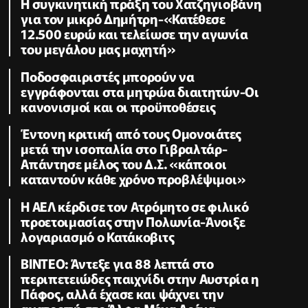
Η συγκινητική πράξη του Χατζηγιοβάνη
για τον μικρό Δημήτρη-«Κατέθεσε
12.500 ευρώ και τελείωσε την αγωνία
του μεγάλου μας μαχητή»
Ποδοσφαιριστές μπορούν να
εγγράφονται στα μητρώα διαιτητών-Οι
κανονισμοί και οι προϋποθέσεις
Έντονη κριτική από τους Ομονοιάτες
μετά την ισοπαλία στο Γιβραλτάρ-
Απάντησε μέλος του Δ.Σ. «κάποιοι
καταντούν κάθε χρόνο προβλέψιμοι»
Η ΑΕΛ κέρδισε τον Ατρόμητο σε φιλικό
προετοιμασίας στην Πολωνία-Άνοιξε
λογαριασμό ο Κατάκοβιτς
ΒΙΝΤΕΟ: Άντεξε για 88 λεπτά στο
περιπετειώδες παιχνίδι στην Αυστρία η
Πάφος, αλλά έχασε και ψάχνει την