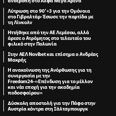
ανατροπή στο Άλφα Μέγα Αρένα
Λύτρωση στο 90’+3 για την Ομόνοια
στο Γιβραλτάρ-Έσωσε την παρτίδα με
τη Λίνκολν
Ηττήθηκε από την ΑΕ Λεμέσου, αλλά
άρεσε ο Ατρόμητος στο τελευταίο του
φιλικό στην Πολωνία
Στην ΑΕΛ Novibet και επίσημα ο Ανδρέας
Μακρής
H ανακοίνωση της Ανόρθωσης για τη
συνεργασία με την
Freedom24-«Επένδυση για το μέλλον
και νέα εποχή για την ακαδημία
ποδοσφαίρου»
Δύσκολη αποστολή για την Πάφο στην
Αυστρία κόντρα στη Σάλτσμπουργκ