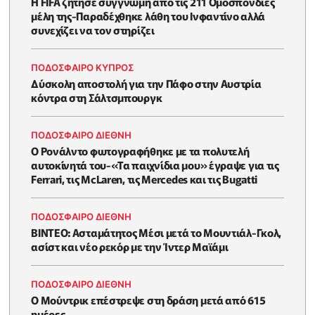
Η FIFA ζήτησε συγγνώμη από τις 211 Ομοσπονδίες
μέλη της-Παραδέχθηκε λάθη του Ινφαντίνο αλλά
συνεχίζει να τον στηρίζει
ΠΟΔΟΣΦΑΙΡΟ ΚΥΠΡΟΣ
Δύσκολη αποστολή για την Πάφο στην Αυστρία
κόντρα στη Σάλτσμπουργκ
ΠΟΔΟΣΦΑΙΡΟ ΔΙΕΘΝΗ
Ο Ρονάλντο φωτογραφήθηκε με τα πολυτελή
αυτοκίνητά του-«Τα παιχνίδια μου» έγραψε για τις
Ferrari, τις McLaren, τις Mercedes και τις Bugatti
ΠΟΔΟΣΦΑΙΡΟ ΔΙΕΘΝΗ
BINTEO: Ασταμάτητος Μέσι μετά το Μουντιάλ-Γκολ,
ασίστ και νέο ρεκόρ με την Ίντερ Μαϊάμι
ΠΟΔΟΣΦΑΙΡΟ ΔΙΕΘΝΗ
Ο Μούντρικ επέστρεψε στη δράση μετά από 615
ημέρες