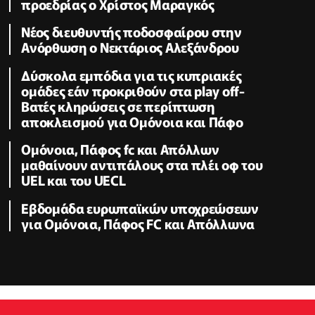
προεδρίας ο Χρίστος Μαραγκός
Νέος διευθυντής ποδοσφαίρου στην
Ανόρθωση ο Νεκτάριος Αλεξάνδρου
Δύσκολα εμπόδια για τις κυπριακές
ομάδες εάν προκριθούν στα play off-
Βατές κληρώσεις σε περίπτωση
αποκλεισμού για Ομόνοια και Πάφο
Ομόνοια, Πάφος fc και Απόλλων
μαθαίνουν αντιπάλους στα πλέι οφ του
UEL και του UECL
Εβδομάδα ευρωπαϊκών υποχρεώσεων
για Ομόνοια, Πάφος FC και Απόλλωνα