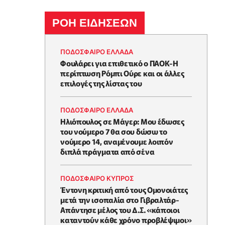
ΡΟΗ ΕΙΔΗΣΕΩΝ
ΠΟΔΟΣΦΑΙΡΟ ΕΛΛΑΔΑ
Φουλάρει για επιθετικό ο ΠΑΟΚ-Η
περίπτωση Ρόμπι Ούρε και οι άλλες
επιλογές της λίστας του
ΠΟΔΟΣΦΑΙΡΟ ΕΛΛΑΔΑ
Ηλιόπουλος σε Μάγερ: Μου έδωσες
του νούμερο 7 θα σου δώσω το
νούμερο 14, αναμένουμε λοιπόν
διπλά πράγματα από σένα
ΠΟΔΟΣΦΑΙΡΟ ΚΥΠΡΟΣ
Έντονη κριτική από τους Ομονοιάτες
μετά την ισοπαλία στο Γιβραλτάρ-
Απάντησε μέλος του Δ.Σ. «κάποιοι
καταντούν κάθε χρόνο προβλέψιμοι»