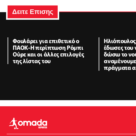
Δειτε Επισης
Φουλάρει για επιθετικό ο
Ηλιόπουλος
ΠΑΟΚ-Η περίπτωση Ρόμπι
έδωσες του 
Ούρε και οι άλλες επιλογές
δώσω το νο
της λίστας του
αναμένουμε
πράγματα α