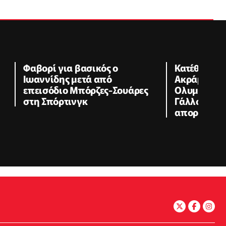
Φαβορί για βασικός ο
Κατέθεσε π
Ιωαννίδης μετά από
Ακράμ Μπο
επεισόδιο Μπόρζες-Σουάρες
Ολυμπιακό
στη Σπόρτινγκ
Γάλλο δημ
απορρίφθη