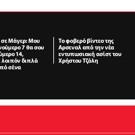
 σε Μάγερ: Μου
Το φοβερό βίντεο της
νούμερο 7 θα σου
Αρσεναλ από την νέα
ύμερο 14,
εντυπωσιακή ασίστ του
 λοιπόν διπλά
Χρήστου Τζόλη
πό σένα