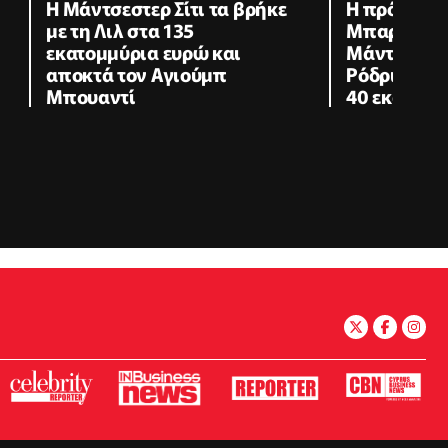
Η Μάντσεστερ Σίτι τα βρήκε
Η πρόταση 
με τη Λιλ στα 135
Μπαρτσελό
εκατομμύρια ευρώ και
Μάντσεστερ 
αποκτά τον Αγιούμπ
Ρόδρι-Προ
Μπουαντί
40 εκατομμ