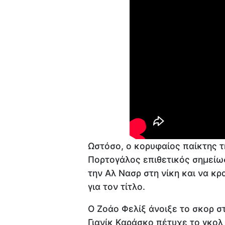
Ωστόσο, ο κορυφαίος παίκτης τ
Πορτογάλος επιθετικός σημείωσ
την Αλ Νασρ στη νίκη και να κρ
για τον τίτλο.
Ο Ζοάο Φελίξ άνοιξε το σκορ σ
Γιανίκ Καράσκο πέτυχε το γκολ