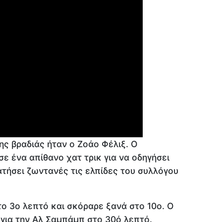
ης βραδιάς ήταν ο Ζοάο Φέλιξ. Ο
ε ένα απίθανο χατ τρικ για να οδηγήσει
ατήσει ζωντανές τις ελπίδες του συλλόγου
το 3ο λεπτό και σκόραρε ξανά στο 10ο. Ο
 για την Αλ Σαμπάμπ στο 30ό λεπτό.