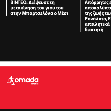
BINTEO: Διέψευσε τη
Απόρρητες ε
μετακίνηση του γιου του
αποκαλύπτο
στην Μπαρτσελόνα ο Μέσι
της ζωής τω
Ρονάλντο, 
απειλητικά
διαιτητή