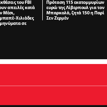
κθέσεις του FBI
Πρόταση 115 εκατομμυρίων
υν απειλές κατά
ευρώ της Λίβερπουλ για τον
ν Μέσι,
Μπαρκολά, ζητά 150 η Παρί
Εμπαπέ-Χιλιάδες
Σεν Ζερμέν
 μηνύματα σε