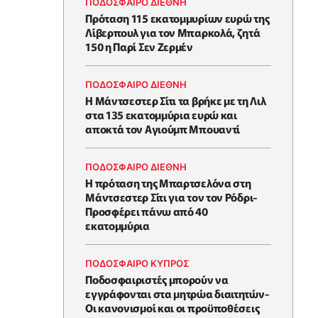
ΠΟΔΟΣΦΑΙΡΟ ΔΙΕΘΝΗ
Πρόταση 115 εκατομμυρίων ευρώ της
Λίβερπουλ για τον Μπαρκολά, ζητά
150 η Παρί Σεν Ζερμέν
ΠΟΔΟΣΦΑΙΡΟ ΔΙΕΘΝΗ
Η Μάντσεστερ Σίτι τα βρήκε με τη Λιλ
στα 135 εκατομμύρια ευρώ και
αποκτά τον Αγιούμπ Μπουαντί
ΠΟΔΟΣΦΑΙΡΟ ΔΙΕΘΝΗ
Η πρόταση της Μπαρτσελόνα στη
Μάντσεστερ Σίτι για τον τον Ρόδρι-
Προσφέρει πάνω από 40
εκατομμύρια
ΠΟΔΟΣΦΑΙΡΟ ΚΥΠΡΟΣ
Ποδοσφαιριστές μπορούν να
εγγράφονται στα μητρώα διαιτητών-
Οι κανονισμοί και οι προϋποθέσεις