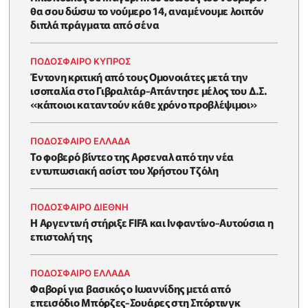
θα σου δώσω το νούμερο 14, αναμένουμε λοιπόν
διπλά πράγματα από σένα
ΠΟΔΟΣΦΑΙΡΟ ΚΥΠΡΟΣ
Έντονη κριτική από τους Ομονοιάτες μετά την
ισοπαλία στο Γιβραλτάρ-Απάντησε μέλος του Δ.Σ.
«κάποιοι καταντούν κάθε χρόνο προβλέψιμοι»
ΠΟΔΟΣΦΑΙΡΟ ΕΛΛΑΔΑ
Το φοβερό βίντεο της Αρσεναλ από την νέα
εντυπωσιακή ασίστ του Χρήστου Τζόλη
ΠΟΔΟΣΦΑΙΡΟ ΔΙΕΘΝΗ
Η Αργεντινή στήριξε FIFA και Ινφαντίνο-Αυτούσια η
επιστολή της
ΠΟΔΟΣΦΑΙΡΟ ΕΛΛΑΔΑ
Φαβορί για βασικός ο Ιωαννίδης μετά από
επεισόδιο Μπόρζες-Σουάρες στη Σπόρτινγκ