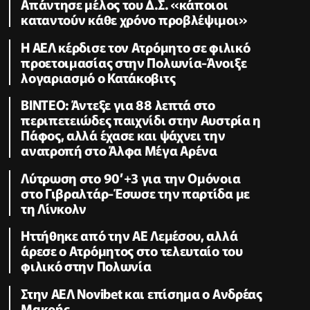
Απάντησε μέλος του Δ.Σ. «κάποιοι
καταντούν κάθε χρόνο προβλέψιμοι»
Η ΑΕΛ κέρδισε τον Ατρόμητο σε φιλικό
προετοιμασίας στην Πολωνία-Άνοιξε
λογαριασμό ο Κατάκοβιτς
ΒΙΝΤΕΟ: Άντεξε για 88 λεπτά στο
περιπετειώδες παιχνίδι στην Αυστρία η
Πάφος, αλλά έχασε και ψάχνει την
ανατροπή στο Άλφα Μέγα Αρένα
Λύτρωση στο 90’+3 για την Ομόνοια
στο Γιβραλτάρ-Έσωσε την παρτίδα με
τη Λίνκολν
Ηττήθηκε από την ΑΕ Λεμέσου, αλλά
άρεσε ο Ατρόμητος στο τελευταίο του
φιλικό στην Πολωνία
Στην ΑΕΛ Novibet και επίσημα ο Ανδρέας
Μακρής