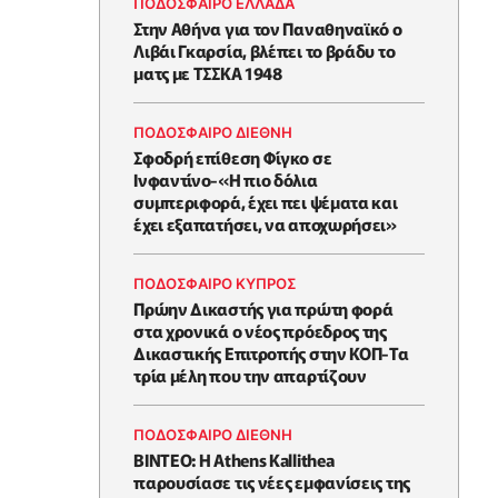
ΠΟΔΟΣΦΑΙΡΟ ΕΛΛΑΔΑ
Στην Αθήνα για τον Παναθηναϊκό ο
Λιβάι Γκαρσία, βλέπει το βράδυ το
ματς με ΤΣΣΚΑ 1948
ΠΟΔΟΣΦΑΙΡΟ ΔΙΕΘΝΗ
Σφοδρή επίθεση Φίγκο σε
Ινφαντίνο-«Η πιο δόλια
συμπεριφορά, έχει πει ψέματα και
έχει εξαπατήσει, να αποχωρήσει»
ΠΟΔΟΣΦΑΙΡΟ ΚΥΠΡΟΣ
Πρώην Δικαστής για πρώτη φορά
στα χρονικά ο νέος πρόεδρος της
Δικαστικής Επιτροπής στην ΚΟΠ-Τα
τρία μέλη που την απαρτίζουν
ΠΟΔΟΣΦΑΙΡΟ ΔΙΕΘΝΗ
BINTEO: Η Athens Kallithea
παρουσίασε τις νέες εμφανίσεις της