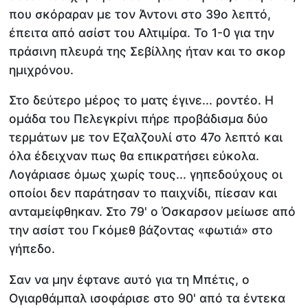
που σκόραραν με τον Άντονι στο 39ο λεπτό,
έπειτα από ασίστ του Αλτιμίρα. Το 1-0 για την
πράσινη πλευρά της Σεβίλλης ήταν και το σκορ
ημιχρόνου.
Στο δεύτερο μέρος το ματς έγινε... ροντέο. Η
ομάδα του Πελεγκρίνι πήρε προβάδισμα δύο
τερμάτων με τον Εζαλζουλί στο 47ο λεπτό και
όλα έδειχναν πως θα επικρατήσει εύκολα.
Λογάριασε όμως χωρίς τους... γηπεδούχους οι
οποίοι δεν παράτησαν το παιχνίδι, πίεσαν και
ανταμείφθηκαν. Στο 79' ο Όσκαρσον μείωσε από
την ασίστ του Γκόμεθ βάζοντας «φωτιά» στο
γήπεδο.
Σαν να μην έφτανε αυτό για τη Μπέτις, ο
Ογιαρθάμπαλ ισοφάρισε στο 90' από τα έντεκα