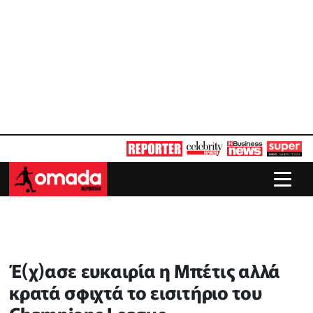
Έ(χ)ασε ευκαιρία η Μπέτις αλλά
κρατά σφιχτά το εισιτήριο του