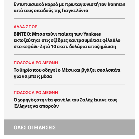
Εντυπωσιακό κορεό με πρωταγωνιστή τον Ironman
από τους οπαδούς της Γιαγκελόνια
ΑΛΛΑ ΣΠΟΡ
ΒΙΝΤΕΟ: Μπαστούνι παίκτη των Yankees
εκτοξεύτηκε στις εξέδρες και τραυμάτισε φίλαθλο
στο κεφάλι-Ζητά 10 εκατ. δολάρια αποζημίωση
ΠΟΔΟΣΦΑΙΡΟ ΔΙΕΘΝΗ
Το θηρίο που οδηγεί ο Μέσι και βγάζει σκαλοπάτι
για να μπεις μέσα
ΠΟΔΟΣΦΑΙΡΟ ΔΙΕΘΝΗ
Ο χορηγός στη νέα φανέλα του Σαλάχ έκανε τους
Έλληνες να απορούν
ΟΛΕΣ ΟΙ ΕΙΔΗΣΕΙΣ