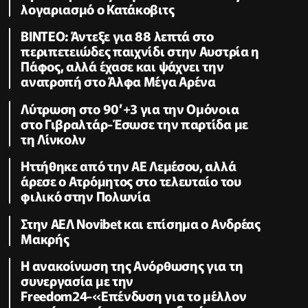
λογαριασμό ο Κατάκοβιτς
ΒΙΝΤΕΟ: Άντεξε για 88 λεπτά στο
περιπετειώδες παιχνίδι στην Αυστρία η
Πάφος, αλλά έχασε και ψάχνει την
ανατροπή στο Άλφα Μέγα Αρένα
Λύτρωση στο 90’+3 για την Ομόνοια
στο Γιβραλτάρ-Έσωσε την παρτίδα με
τη Λίνκολν
Ηττήθηκε από την ΑΕ Λεμέσου, αλλά
άρεσε ο Ατρόμητος στο τελευταίο του
φιλικό στην Πολωνία
Στην ΑΕΛ Novibet και επίσημα ο Ανδρέας
Μακρής
H ανακοίνωση της Ανόρθωσης για τη
συνεργασία με την
Freedom24-«Επένδυση για το μέλλον