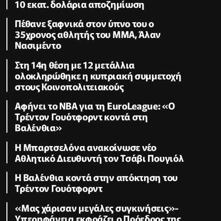
10 εκατ. δολάρια αποζημίωση
Πέθανε ξαφνικά στον ύπνο του ο
35χρονος αθλητής του ΜΜΑ, Άλαν
Νασιμέντο
Στη 14η θέση με 12 μετάλλια
ολοκληρώθηκε η κυπριακή συμμετοχή
στους Κοινοπολιτειακούς
Αφήνει το NBA για τη EuroLeague: «Ο
Τρέντον Γουότφορντ κοντά στη
Βαλένθια»
Η Μπαρτσελόνα ανακοίνωσε νέο
Αθλητικό Διευθυντή τον Τσάβι Πουγιόλ
Η Βαλένθια κοντά στην απόκτηση του
Τρέντον Γουότφορντ
«Μας χάρισαν μεγάλες συγκινήσεις»-
Υπερηφάνεια εκφράζει ο Πρόεδρος της