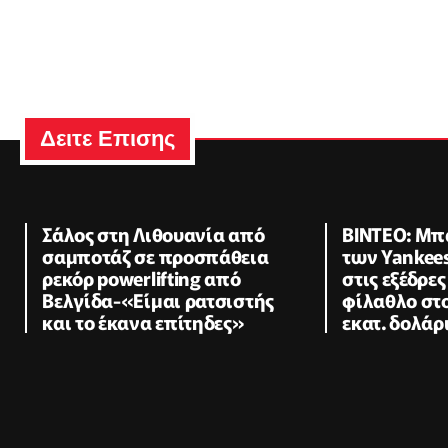
Δειτε Επισης
Σάλος στη Λιθουανία από
ΒΙΝΤΕΟ: Μπ
σαμποτάζ σε προσπάθεια
των Yankees
ρεκόρ powerlifting από
στις εξέδρε
Βελγίδα-«Είμαι ρατσιστής
φίλαθλο στ
και το έκανα επίτηδες»
εκατ. δολά