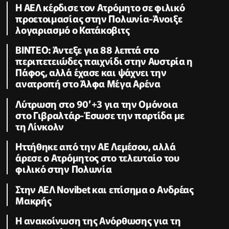
Η ΑΕΛ κέρδισε τον Ατρόμητο σε φιλικό
προετοιμασίας στην Πολωνία-Άνοιξε
λογαριασμό ο Κατάκοβιτς
ΒΙΝΤΕΟ: Άντεξε για 88 λεπτά στο
περιπετειώδες παιχνίδι στην Αυστρία η
Πάφος, αλλά έχασε και ψάχνει την
ανατροπή στο Άλφα Μέγα Αρένα
Λύτρωση στο 90’+3 για την Ομόνοια
στο Γιβραλτάρ-Έσωσε την παρτίδα με
τη Λίνκολν
Ηττήθηκε από την ΑΕ Λεμέσου, αλλά
άρεσε ο Ατρόμητος στο τελευταίο του
φιλικό στην Πολωνία
Στην ΑΕΛ Novibet και επίσημα ο Ανδρέας
Μακρής
H ανακοίνωση της Ανόρθωσης για τη