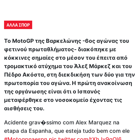
ΑΛΛΑ ΣΠΟΡ
Το MotoGP της Βαρκελώνης -6ος αγώνας του
φετινού πρωταθλήματος- διακόπηκε με
κόκκινες σημαίες στο μέσον του έπειτα από
τρομακτικό ατύχημα του Άλεξ Μάρκεζ και του
Πέδρο Ακόστα, στη διεκδικήση των δύο για την
πρωτοπορία του αγώνα. Η πρώτη ανακοίνωση
της οργάνωσης είναι ότι ο Ισπανός
μεταφέρθηκε στο νοσοκομείο έχοντας τις
αισθήσεις του.
Acidente grav�ssimo com Alex Marquez na
etapa da Espanha, que esteja tudo bem com ele
#Motogpnaespn
pic.twitter.com/tXhJv9gOI6