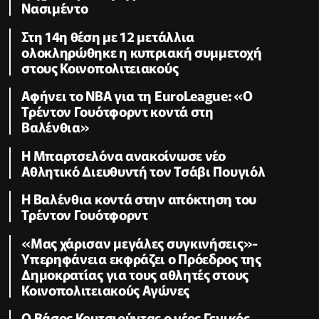
Νασιμέντο
Στη 14η θέση με 12 μετάλλια
ολοκληρώθηκε η κυπριακή συμμετοχή
στους Κοινοπολιτειακούς
Αφήνει το NBA για τη EuroLeague: «Ο
Τρέντον Γουότφορντ κοντά στη
Βαλένθια»
Η Μπαρτσελόνα ανακοίνωσε νέο
Αθλητικό Διευθυντή τον Τσάβι Πουγιόλ
Η Βαλένθια κοντά στην απόκτηση του
Τρέντον Γουότφορντ
«Μας χάρισαν μεγάλες συγκινήσεις»-
Υπερηφάνεια εκφράζει ο Πρόεδρος της
Δημοκρατίας για τους αθλητές στους
Κοινοπολιτειακούς Αγώνες
Ο Βάσος Κουτσιούντας ο νέος Γενικός