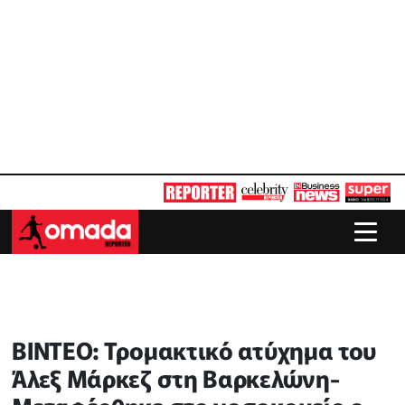
BINTEO: Τρομακτικό ατύχημα του
Άλεξ Μάρκεζ στη Βαρκελώνη-