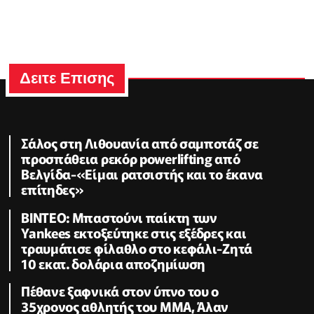
Δειτε Επισης
Σάλος στη Λιθουανία από σαμποτάζ σε
προσπάθεια ρεκόρ powerlifting από
Βελγίδα-«Είμαι ρατσιστής και το έκανα
επίτηδες»
ΒΙΝΤΕΟ: Μπαστούνι παίκτη των
Yankees εκτοξεύτηκε στις εξέδρες και
τραυμάτισε φίλαθλο στο κεφάλι-Ζητά
10 εκατ. δολάρια αποζημίωση
Πέθανε ξαφνικά στον ύπνο του ο
35χρονος αθλητής του ΜΜΑ, Άλαν