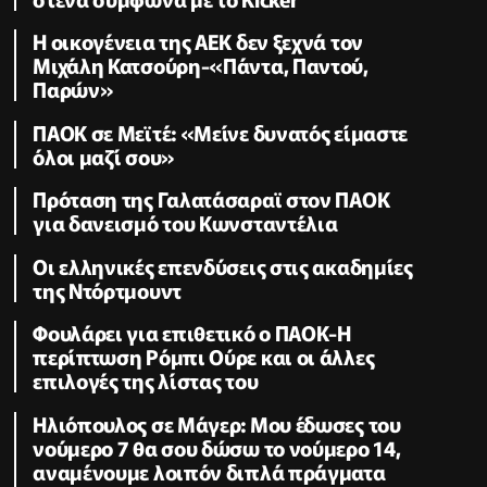
Η οικογένεια της ΑΕΚ δεν ξεχνά τον
Μιχάλη Κατσούρη-«Πάντα, Παντού,
Παρών»
ΠΑΟΚ σε Μεϊτέ: «Μείνε δυνατός είμαστε
όλοι μαζί σου»
Πρόταση της Γαλατάσαραϊ στον ΠΑΟΚ
για δανεισμό του Κωνσταντέλια
Οι ελληνικές επενδύσεις στις ακαδημίες
της Ντόρτμουντ
Φουλάρει για επιθετικό ο ΠΑΟΚ-Η
περίπτωση Ρόμπι Ούρε και οι άλλες
επιλογές της λίστας του
Ηλιόπουλος σε Μάγερ: Μου έδωσες του
νούμερο 7 θα σου δώσω το νούμερο 14,
αναμένουμε λοιπόν διπλά πράγματα