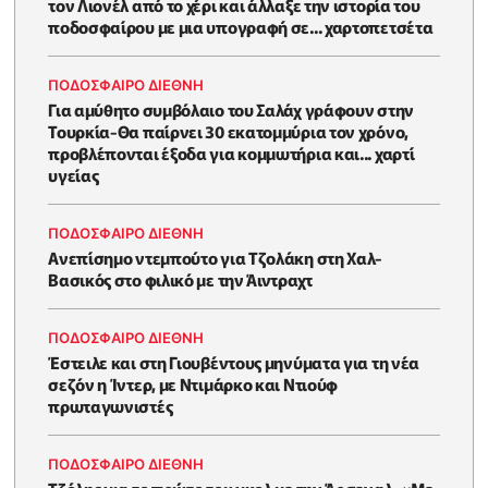
τον Λιονέλ από το χέρι και άλλαξε την ιστορία του
ποδοσφαίρου με μια υπογραφή σε... χαρτοπετσέτα
ΠΟΔΟΣΦΑΙΡΟ ΔΙΕΘΝΗ
Για αμύθητο συμβόλαιο του Σαλάχ γράφουν στην
Τουρκία-Θα παίρνει 30 εκατομμύρια τον χρόνο,
προβλέπονται έξοδα για κομμωτήρια και... χαρτί
υγείας
ΠΟΔΟΣΦΑΙΡΟ ΔΙΕΘΝΗ
Ανεπίσημο ντεμπούτο για Τζολάκη στη Χαλ-
Βασικός στο φιλικό με την Άιντραχτ
ΠΟΔΟΣΦΑΙΡΟ ΔΙΕΘΝΗ
Έστειλε και στη Γιουβέντους μηνύματα για τη νέα
σεζόν η Ίντερ, με Ντιμάρκο και Ντιούφ
πρωταγωνιστές
ΠΟΔΟΣΦΑΙΡΟ ΔΙΕΘΝΗ
Τζόλης για το πρώτο του γκολ με την Άρσεναλ-«Με