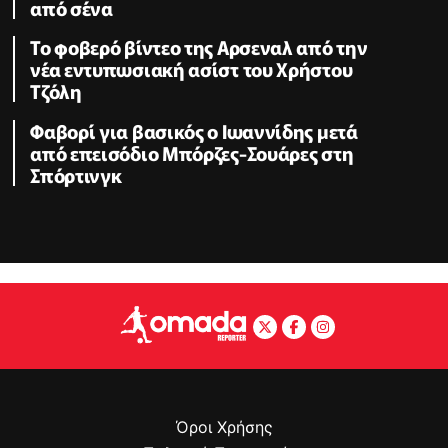
από σένα
Το φοβερό βίντεο της Αρσεναλ από την
νέα εντυπωσιακή ασίστ του Χρήστου
Τζόλη
Φαβορί για βασικός ο Ιωαννίδης μετά
από επεισόδιο Μπόρζες-Σουάρες στη
Σπόρτινγκ
Όροι Χρήσης