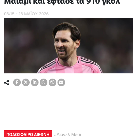
Μαϊάμι και έφτασε τα 910 γκολ
08:15 - 18 ΜΑΪ́ΟΥ 2026
ΠΟΔΟΣΦΑΙΡΟ ΔΙΕΘΝΗ
#
Λιονέλ Μέσι