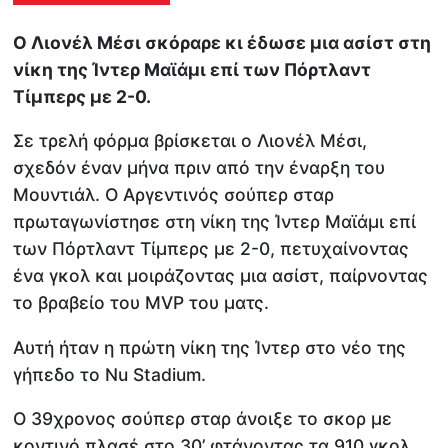
Ο Λιονέλ Μέσι σκόραρε κι έδωσε μια ασίστ στη
νίκη της Ίντερ Μαϊάμι επί των Πόρτλαντ
Τίμπερς με 2-0.
Σε τρελή φόρμα βρίσκεται ο Λιονέλ Μέσι,
σχεδόν έναν μήνα πριν από την έναρξη του
Μουντιάλ. Ο Αργεντινός σούπερ σταρ
πρωταγωνίστησε στη νίκη της Ίντερ Μαϊάμι επί
των Πόρτλαντ Τίμπερς με 2-0, πετυχαίνοντας
ένα γκολ και μοιράζοντας μια ασίστ, παίρνοντας
το βραβείο του MVP του ματς.
Αυτή ήταν η πρώτη νίκη της Ίντερ στο νέο της
γήπεδο το Nu Stadium.
Ο 39χρονος σούπερ σταρ άνοιξε το σκορ με
κοντινό πλασέ στο 30’ φτάνοντας τα 910 γκολ