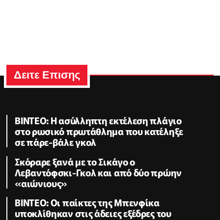
Δειτε Επισης
ΒΙΝΤΕΟ: Η ασύλληπτη εκτέλεση πλάγιο
στο ρωσικό πρωτάθλημα που κατέληξε
σε πάρε-βάλε γκολ
Σκόραρε ξανά με το Σικάγο ο
Λεβαντόφσκι-Γκολ και από δύο πρώην
«αιώνιους»
ΒΙΝΤΕΟ: Οι παίκτες της Μπενφίκα
υποκλίθηκαν στις άδειες εξέδρες του