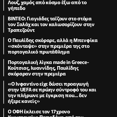
Λουζ, χαμός από κόσμο έξω από το
γήπεδο
ΒΙΝΤΕΟ: Γιαγιάδες ταΐζουν στο στόμα
τον Σαλάχ και τον καλωσορίζουν στην
Τραπεζούντ
Ο Παυλίδης σκόραρε, αλλά η Μπενφίκα
«σκόνταψε» στην πρεμιέρα της στο
πορτογαλικό πρωτάθλημα
Πορτογαλική λίγκα made in Greece-
Κούτσιας, Ιωαννίδης, Παυλίδης
σκόραραν στην πρεμιέρα
«Ο Ινφαντίνο είχε δώσει προαγωγή
στην UEFA σε πρώην σύντροφό του και
την πλήρωνε με έγκριση που... δεν
ήξερε κανείς»
Ο ΟΦΗ έκλεισε τον 17χρονο
Κωνσταντίνο Παπαδάκη από την