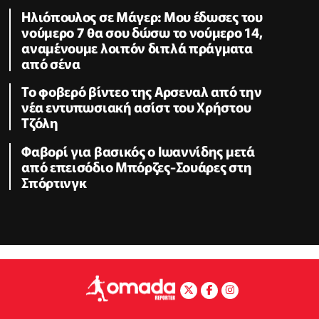
Ηλιόπουλος σε Μάγερ: Μου έδωσες του
νούμερο 7 θα σου δώσω το νούμερο 14,
αναμένουμε λοιπόν διπλά πράγματα
από σένα
Το φοβερό βίντεο της Αρσεναλ από την
νέα εντυπωσιακή ασίστ του Χρήστου
Τζόλη
Φαβορί για βασικός ο Ιωαννίδης μετά
από επεισόδιο Μπόρζες-Σουάρες στη
Σπόρτινγκ