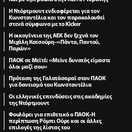
Η Ντόρτμουντ ενδιαφέρεται για τον
Κωνσταντέλια και τον παρακολουθεί
στενά σύμφωνα με το Kicker
Η οικογένεια της ΑΕΚ δεν ξεχνά τον
Μιχάλη Κατσούρη-«Πάντα, Παντού,
Παρών»
ΠΑΟΚ σε Μεϊτέ: «Μείνε δυνατός είμαστε
όλοι μαζί σου»
Πρόταση της Γαλατάσαραϊ στον ΠΑΟΚ
για δανεισμό του Κωνσταντέλια
Οι ελληνικές επενδύσεις στις ακαδημίες
της Ντόρτμουντ
Φουλάρει για επιθετικό ο ΠΑΟΚ-Η
περίπτωση Ρόμπι Ούρε και οι άλλες
επιλογές της λίστας του