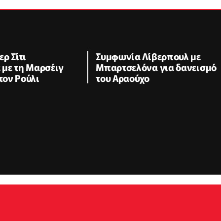
ρ Σίτι
Συμφωνία Λίβερπουλ με
με τη Μαρσέιγ
Μπαρτσελόνα για δανεισμό
 τον Ρούλι
του Αραούχο