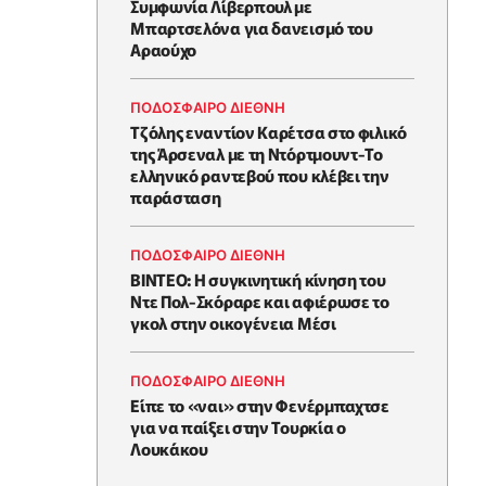
Συμφωνία Λίβερπουλ με
Μπαρτσελόνα για δανεισμό του
Αραούχο
ΠΟΔΟΣΦΑΙΡΟ ΔΙΕΘΝΗ
Τζόλης εναντίον Καρέτσα στο φιλικό
της Άρσεναλ με τη Ντόρτμουντ-Το
ελληνικό ραντεβού που κλέβει την
παράσταση
ΠΟΔΟΣΦΑΙΡΟ ΔΙΕΘΝΗ
ΒΙΝΤΕΟ: Η συγκινητική κίνηση του
Ντε Πολ-Σκόραρε και αφιέρωσε το
γκολ στην οικογένεια Μέσι
ΠΟΔΟΣΦΑΙΡΟ ΔΙΕΘΝΗ
Είπε το «ναι» στην Φενέρμπαχτσε
για να παίξει στην Τουρκία ο
Λουκάκου