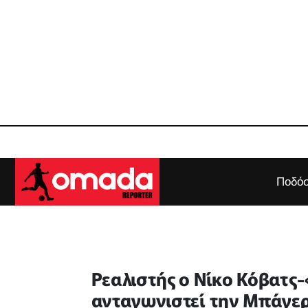
Ποδόσ
Ρεαλιστής ο Νίκο Κόβατς-
ανταγωνιστεί την Μπάγε