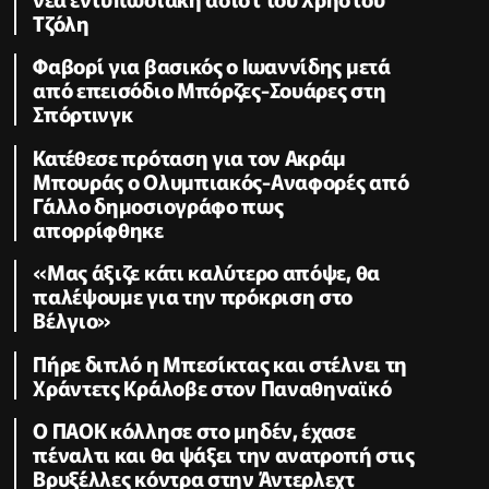
Τζόλη
Φαβορί για βασικός ο Ιωαννίδης μετά
από επεισόδιο Μπόρζες-Σουάρες στη
Σπόρτινγκ
Κατέθεσε πρόταση για τον Ακράμ
Μπουράς ο Ολυμπιακός-Αναφορές από
Γάλλο δημοσιογράφο πως
απορρίφθηκε
«Μας άξιζε κάτι καλύτερο απόψε, θα
παλέψουμε για την πρόκριση στο
Βέλγιο»
Πήρε διπλό η Μπεσίκτας και στέλνει τη
Χράντετς Κράλοβε στον Παναθηναϊκό
Ο ΠΑΟΚ κόλλησε στο μηδέν, έχασε
πέναλτι και θα ψάξει την ανατροπή στις
Βρυξέλλες κόντρα στην Άντερλεχτ