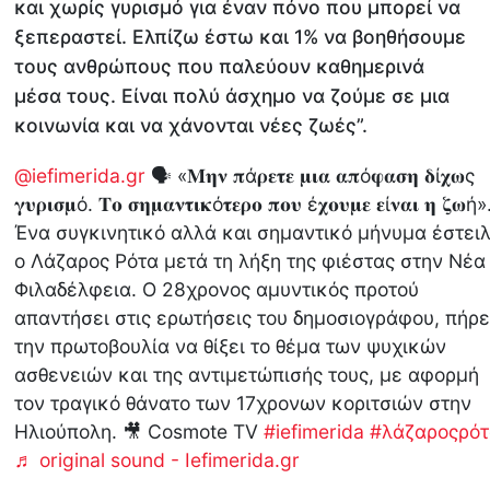
και χωρίς γυρισμό για έναν πόνο που μπορεί να
ξεπεραστεί. Ελπίζω έστω και 1% να βοηθήσουμε
τους ανθρώπους που παλεύουν καθημερινά
μέσα τους. Είναι πολύ άσχημο να ζούμε σε μια
κοινωνία και να χάνονται νέες ζωές”.
@iefimerida.gr
🗣️ «𝚳𝛈𝛎 𝛑ά𝛒𝛆𝛕𝛆 𝛍𝛊𝛂 𝛂𝛑ό𝛗𝛂𝛔𝛈 𝛅ί𝛘𝛚ς
𝛄𝛖𝛒𝛊𝛔𝛍ό. 𝚻𝛐 𝛔𝛈𝛍𝛂𝛎𝛕𝛊𝛋ό𝛕𝛆𝛒𝛐 𝛑𝛐𝛖 έ𝛘𝛐𝛖𝛍𝛆 𝛆ί𝛎𝛂𝛊 𝛈 𝛇𝛚ή»
Ένα συγκινητικό αλλά και σημαντικό μήνυμα έστει
ο Λάζαρος Ρότα μετά τη λήξη της φιέστας στην Νέα
Φιλαδέλφεια. Ο 28χρονος αμυντικός προτού
απαντήσει στις ερωτήσεις του δημοσιογράφου, πήρ
την πρωτοβουλία να θίξει το θέμα των ψυχικών
ασθενειών και της αντιμετώπισής τους, με αφορμή
τον τραγικό θάνατο των 17χρονων κοριτσιών στην
Ηλιούπολη. 🎥 Cosmote TV
#iefimerida
#λάζαροςρό
♬ original sound - Iefimerida.gr