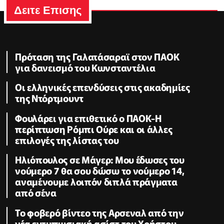
Δειτε Επισης
Πρόταση της Γαλατάσαραϊ στον ΠΑΟΚ
για δανεισμό του Κωνσταντέλια
Οι ελληνικές επενδύσεις στις ακαδημίες
της Ντόρτμουντ
Φουλάρει για επιθετικό ο ΠΑΟΚ-Η
περίπτωση Ρόμπι Ούρε και οι άλλες
επιλογές της λίστας του
Ηλιόπουλος σε Μάγερ: Μου έδωσες του
νούμερο 7 θα σου δώσω το νούμερο 14,
αναμένουμε λοιπόν διπλά πράγματα
από σένα
Το φοβερό βίντεο της Αρσεναλ από την
νέα εντυπωσιακή ασίστ του Χρήστου