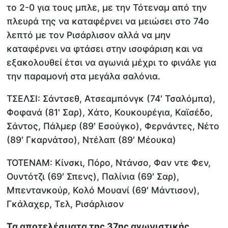
το 2-0 για τους μπλε, με την Τότεναμ από την
πλευρά της να καταφέρνει να μειώσει στο 74ο
λεπτό με τον Ρισάρλισον αλλά να μην
καταφέρνει να φτάσει στην ισοφάριση και να
εξακολουθεί έτσι να αγωνιά μέχρι το φινάλε για
την παραμονή στα μεγάλα σαλόνια.
ΤΣΕΛΣΙ: Σάντσεθ, Ατσεαμπόνγκ (74′ Τσαλόμπα),
Φοφανά (81′ Σαρ), Χάτο, Κουκουρέγια, Καϊσέδο,
Σάντος, Πάλμερ (89′ Εσούγκο), Φερνάντες, Νέτο
(89′ Γκαρνάτσο), Ντέλαπ (89′ Μέουκα)
ΤΟΤΕΝΑΜ: Κίνσκι, Πόρο, Ντάνσο, Φαν ντε Φεν,
Ουντότζι (69′ Σπενς), Παλίνια (69′ Σαρ),
Μπεντανκούρ, Κολό Μουανί (69′ Μάντισον),
Γκάλαχερ, Τελ, Ρισάρλισον
Τα αποτελέσματα της 37ης αγωνιστικής