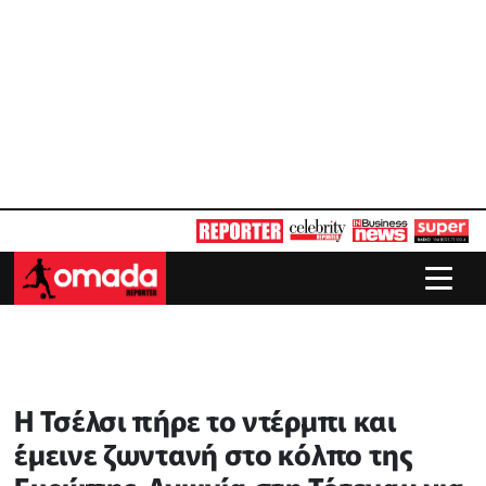
Η Τσέλσι πήρε το ντέρμπι και
έμεινε ζωντανή στο κόλπο της