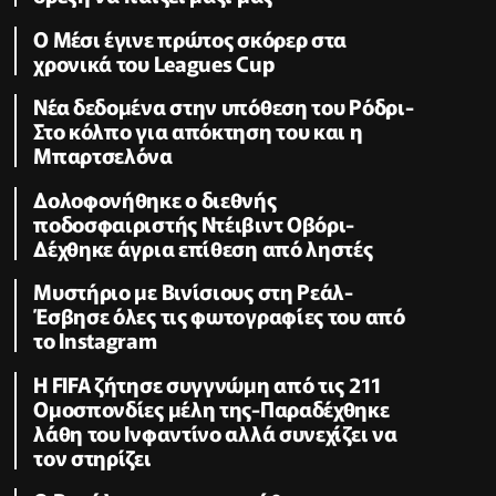
Ο Μέσι έγινε πρώτος σκόρερ στα
χρονικά του Leagues Cup
Νέα δεδομένα στην υπόθεση του Ρόδρι-
Στο κόλπο για απόκτηση του και η
Μπαρτσελόνα
Δολοφονήθηκε o διεθνής
ποδοσφαιριστής Ντέιβιντ Οβόρι-
Δέχθηκε άγρια επίθεση από ληστές
Μυστήριο με Βινίσιους στη Ρεάλ-
Έσβησε όλες τις φωτογραφίες του από
το Instagram
Η FIFA ζήτησε συγγνώμη από τις 211
Ομοσπονδίες μέλη της-Παραδέχθηκε
λάθη του Ινφαντίνο αλλά συνεχίζει να
τον στηρίζει