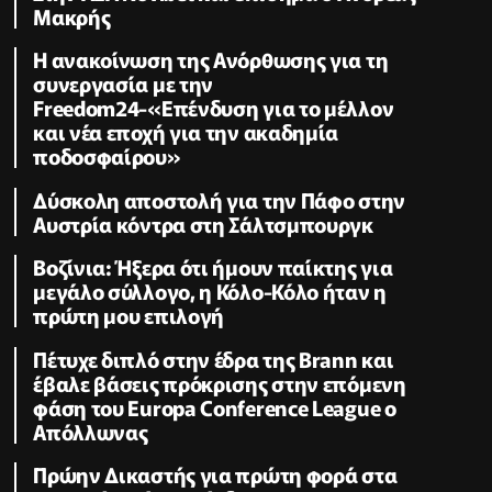
Μακρής
H ανακοίνωση της Ανόρθωσης για τη
συνεργασία με την
Freedom24-«Επένδυση για το μέλλον
και νέα εποχή για την ακαδημία
ποδοσφαίρου»
Δύσκολη αποστολή για την Πάφο στην
Αυστρία κόντρα στη Σάλτσμπουργκ
Βοζίνια: Ήξερα ότι ήμουν παίκτης για
μεγάλο σύλλογο, η Κόλο-Κόλο ήταν η
πρώτη μου επιλογή
Πέτυχε διπλό στην έδρα της Brann και
έβαλε βάσεις πρόκρισης στην επόμενη
φάση του Europa Conference League ο
Απόλλωνας
Πρώην Δικαστής για πρώτη φορά στα