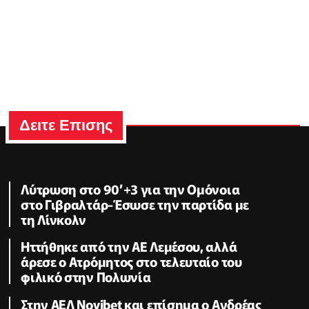
Δειτε Επισης
Λύτρωση στο 90’+3 για την Ομόνοια
στο Γιβραλτάρ-Έσωσε την παρτίδα με
τη Λίνκολν
Ηττήθηκε από την ΑΕ Λεμέσου, αλλά
άρεσε ο Ατρόμητος στο τελευταίο του
φιλικό στην Πολωνία
Στην ΑΕΛ Novibet και επίσημα ο Ανδρέας