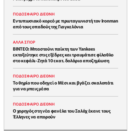
ΠΟΔΟΣΦΑΙΡΟ ΔΙΕΘΝΗ
Εντυπωσιακό κορεό με πρωταγωνιστή τον Ironman
από τους οπαδούς της Γιαγκελόνια
ΑΛΛΑ ΣΠΟΡ
ΒΙΝΤΕΟ: Μπαστούνι παίκτη των Yankees
εκτοξεύτηκε στις εξέδρες και τραυμάτισε φίλαθλο
στο κεφάλι-Ζητά 10 εκατ. δολάρια αποζημίωση
ΠΟΔΟΣΦΑΙΡΟ ΔΙΕΘΝΗ
Το θηρίο που οδηγεί ο Μέσι και βγάζει σκαλοπάτι
για να μπεις μέσα
ΠΟΔΟΣΦΑΙΡΟ ΔΙΕΘΝΗ
Ο χορηγός στη νέα φανέλα του Σαλάχ έκανε τους
Έλληνες να απορούν