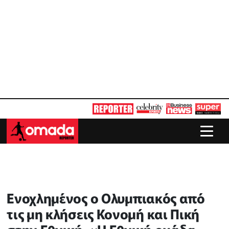
Ενοχλημένος ο Ολυμπιακός από
τις μη κλήσεις Κονομή και Πική