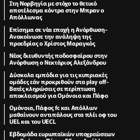
Στη Νορβηγία με στόχο το θετικό
αποτέλεσμα κόντρα στην Μπραν ο
Απόλλωνας
Επίσημα σε νέα εποχή η Ανόρθωση-
Ανακοίνωσε την ανάληψη της
προεδρίας ο Χρίστος Μαραγκός
Νέος διευθυντής ποδοσφαίρου στην
Ανόρθωση ο Νεκτάριος Αλεξάνδρου
Δύσκολα εμπόδια για τις κυπριακές
ομάδες εάν προκριθούν στα play off-
Βατές κληρώσεις σε περίπτωση
αποκλεισμού για Ομόνοια και Πάφο
Ομόνοια, Πάφος fc και Απόλλων
μαθαίνουν αντιπάλους στα πλέι οφ του
UEL και του UECL
Εβδομάδα ευρωπαϊκών υποχρεώσεων