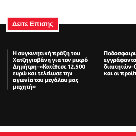
Δειτε Επισης
Η συγκινητική πράξη του
Ποδοσφαιρι
Χατζηγιοβάνη για τον μικρό
εγγράφοντα
Δημήτρη-«Κατέθεσε 12.500
διαιτητών-
ευρώ και τελείωσε την
και οι προϋ
αγωνία του μεγάλου μας
μαχητή»