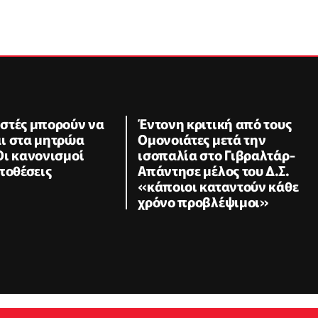
στές μπορούν να
Έντονη κριτική από τους
ι στα μητρώα
Ομονοιάτες μετά την
Οι κανονισμοί
ισοπαλία στο Γιβραλτάρ-
ποθέσεις
Απάντησε μέλος του Δ.Σ.
«κάποιοι καταντούν κάθε
χρόνο προβλέψιμοι»