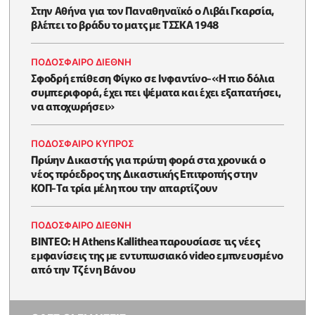
Στην Αθήνα για τον Παναθηναϊκό ο Λιβάι Γκαρσία,
βλέπει το βράδυ το ματς με ΤΣΣΚΑ 1948
ΠΟΔΟΣΦΑΙΡΟ ΔΙΕΘΝΗ
Σφοδρή επίθεση Φίγκο σε Ινφαντίνο-«Η πιο δόλια
συμπεριφορά, έχει πει ψέματα και έχει εξαπατήσει,
να αποχωρήσει»
ΠΟΔΟΣΦΑΙΡΟ ΚΥΠΡΟΣ
Πρώην Δικαστής για πρώτη φορά στα χρονικά ο
νέος πρόεδρος της Δικαστικής Επιτροπής στην
ΚΟΠ-Τα τρία μέλη που την απαρτίζουν
ΠΟΔΟΣΦΑΙΡΟ ΔΙΕΘΝΗ
BINTEO: Η Athens Kallithea παρουσίασε τις νέες
εμφανίσεις της με εντυπωσιακό video εμπνευσμένο
από την Τζένη Βάνου