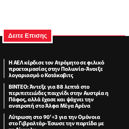
Δειτε Επισης
Η ΑΕΛ κέρδισε τον Ατρόμητο σε φιλικό
προετοιμασίας στην Πολωνία-Άνοιξε
λογαριασμό ο Κατάκοβιτς
ΒΙΝΤΕΟ: Άντεξε για 88 λεπτά στο
περιπετειώδες παιχνίδι στην Αυστρία η
Πάφος, αλλά έχασε και ψάχνει την
ανατροπή στο Άλφα Μέγα Αρένα
Λύτρωση στο 90’+3 για την Ομόνοια
στο Γιβραλτάρ-Έσωσε την παρτίδα με