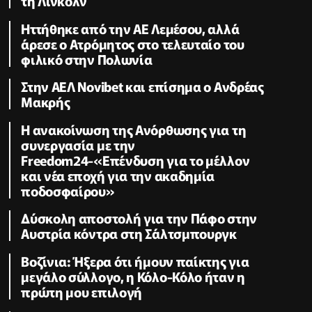
τη Λίνκολν
Ηττήθηκε από την ΑΕ Λεμέσου, αλλά
άρεσε ο Ατρόμητος στο τελευταίο του
φιλικό στην Πολωνία
Στην ΑΕΛ Novibet και επίσημα ο Ανδρέας
Μακρής
H ανακοίνωση της Ανόρθωσης για τη
συνεργασία με την
Freedom24-«Επένδυση για το μέλλον
και νέα εποχή για την ακαδημία
ποδοσφαίρου»
Δύσκολη αποστολή για την Πάφο στην
Αυστρία κόντρα στη Σάλτσμπουργκ
Βοζίνια: Ήξερα ότι ήμουν παίκτης για
μεγάλο σύλλογο, η Κόλο-Κόλο ήταν η
πρώτη μου επιλογή