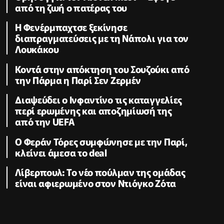
από τη ζωή ο πατέρας του
Η Φενέρμπαχτσε ξεκίνησε
διαπραγματεύσεις με τη Νάπολι για τον
Λουκάκου
Κοντά στην απόκτηση του Σουζούκι από
την Πάρμα η Παρί Σεν Ζερμέν
Διαψεύδει ο Ινφαντίνο τις καταγγελίες
περί ερωμένης και αποζημίωσή της
από την UEFA
Ο Φεράν Τόρες συμφώνησε με την Παρί,
κλείνει άμεσα το deal
Λίβερπουλ: Το νέο πούλμαν της ομάδας
είναι αφιερωμένο στον Ντιόγκο Ζότα