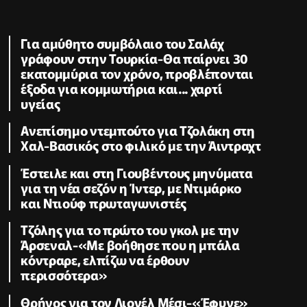
Για αμύθητο συμβόλαιο του Σαλάχ
γράφουν στην Τουρκία-Θα παίρνει 30
εκατομμύρια τον χρόνο, προβλέπονται
έξοδα για κομμωτήρια και... χαρτί
υγείας
Ανεπίσημο ντεμπούτο για Τζολάκη στη
Χαλ-Βασικός στο φιλικό με την Άιντραχτ
Έστειλε και στη Γιουβέντους μηνύματα
για τη νέα σεζόν η Ίντερ, με Ντιμάρκο
και Ντιούφ πρωταγωνιστές
Τζόλης για το πρώτο του γκολ με την
Άρσεναλ-«Με βοήθησε που η μπάλα
κόντραρε, ελπίζω να έρθουν
περισσότερα»
Θρήνος για τον Λιονέλ Μέσι-«Έφυγε»