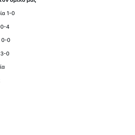
ία 1-0
 0-4
 0-0
 3-0
ία
α