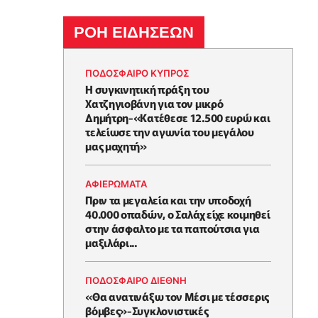
ΡΟΗ ΕΙΔΗΣΕΩΝ
ΠΟΔΟΣΦΑΙΡΟ ΚΥΠΡΟΣ
Η συγκινητική πράξη του
Χατζηγιοβάνη για τον μικρό
Δημήτρη-«Κατέθεσε 12.500 ευρώ και
τελείωσε την αγωνία του μεγάλου
μας μαχητή»
ΑΦΙΕΡΩΜΑΤΑ
Πριν τα μεγαλεία και την υποδοχή
40.000 οπαδών, ο Σαλάχ είχε κοιμηθεί
στην άσφαλτο με τα παπούτσια για
μαξιλάρι...
ΠΟΔΟΣΦΑΙΡΟ ΔΙΕΘΝΗ
«Θα ανατινάξω τον Μέσι με τέσσερις
βόμβες»-Συγκλονιστικές