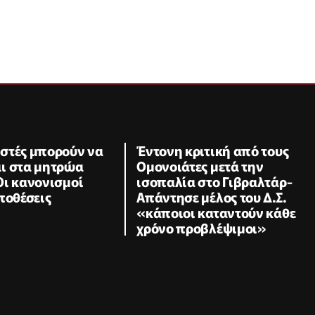
στές μπορούν να
Έντονη κριτική από τους
ι στα μητρώα
Ομονοιάτες μετά την
Οι κανονισμοί
ισοπαλία στο Γιβραλτάρ-
ποθέσεις
Απάντησε μέλος του Δ.Σ.
«κάποιοι καταντούν κάθε
χρόνο προβλέψιμοι»