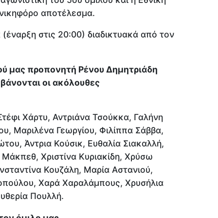
 νικηφόρο αποτέλεσμα.
(έναρξη στις 20:00) διαδικτυακά από τον
ύ μας προπονητή Ρένου Δημητριάδη
βάνονται οι ακόλουθες
Στέφι Χάρτυ, Αντριάνα Τσούκκα, Γαλήνη
υ, Μαριλένα Γεωργίου, Φιλίππα Σάββα,
του, Άντρια Κούσικ, Ευθαλία Σιακαλλή,
 Μάκπεθ, Χριστίνα Κυριακίδη, Χρύσω
σταντίνα Κουζάλη, Μαρία Αστανιού,
οπούλου, Χαρά Χαραλάμπους, Χρυσήλια
ευθερία Πουλλή.
ον όμιλο μας