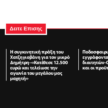
Δειτε Επισης
Η συγκινητική πράξη του
Ποδοσφαιρι
Χατζηγιοβάνη για τον μικρό
εγγράφοντα
Δημήτρη-«Κατέθεσε 12.500
διαιτητών-
ευρώ και τελείωσε την
και οι προϋ
αγωνία του μεγάλου μας
μαχητή»