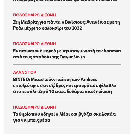
ΠΟΔΟΣΦΑΙΡΟ ΔΙΕΘΝΗ
Στη Μαδρίτη για πάντα ο Βινίσιους: Ανανέωσε με τη
Ρεάλ μέχρι το καλοκαίρι του 2032
ΠΟΔΟΣΦΑΙΡΟ ΔΙΕΘΝΗ
Εντυπωσιακό κορεό με πρωταγωνιστή τον Ironman
από τους οπαδούς της Γιαγκελόνια
ΑΛΛΑ ΣΠΟΡ
ΒΙΝΤΕΟ: Μπαστούνι παίκτη των Yankees
εκτοξεύτηκε στις εξέδρες και τραυμάτισε φίλαθλο
στο κεφάλι-Ζητά 10 εκατ. δολάρια αποζημίωση
ΠΟΔΟΣΦΑΙΡΟ ΔΙΕΘΝΗ
Το θηρίο που οδηγεί ο Μέσι και βγάζει σκαλοπάτι
για να μπεις μέσα