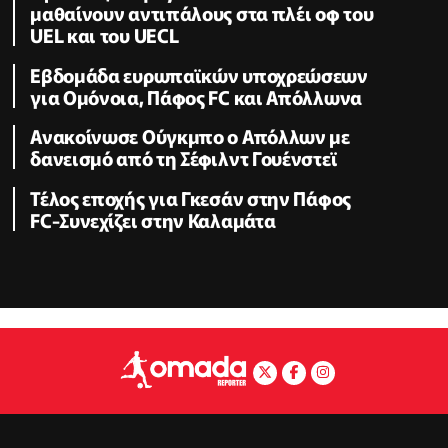
μαθαίνουν αντιπάλους στα πλέι οφ του
UEL και του UECL
Εβδομάδα ευρωπαϊκών υποχρεώσεων
για Ομόνοια, Πάφος FC και Απόλλωνα
Ανακοίνωσε Ούγκμπο ο Απόλλων με
δανεισμό από τη Σέφιλντ Γουένστεϊ
Τέλος εποχής για Γκεσάν στην Πάφος
FC-Συνεχίζει στην Καλαμάτα