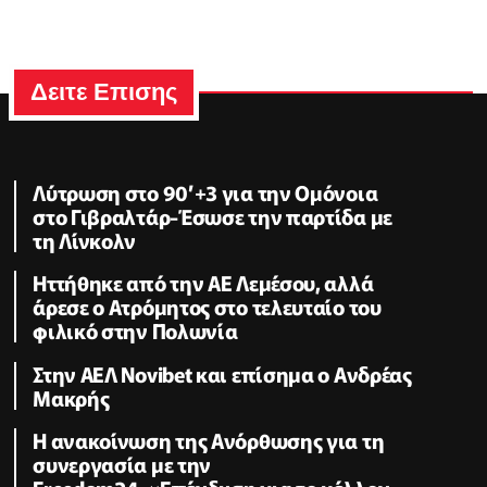
Δειτε Επισης
Λύτρωση στο 90’+3 για την Ομόνοια
στο Γιβραλτάρ-Έσωσε την παρτίδα με
τη Λίνκολν
Ηττήθηκε από την ΑΕ Λεμέσου, αλλά
άρεσε ο Ατρόμητος στο τελευταίο του
φιλικό στην Πολωνία
Στην ΑΕΛ Novibet και επίσημα ο Ανδρέας
Μακρής
H ανακοίνωση της Ανόρθωσης για τη
συνεργασία με την