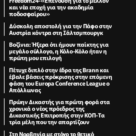
Freedom24-«Επένδυση για το μέλλον
και νέα εποχή για την ακαδημία
ποδοσφαίρου»
Δύσκολη αποστολή για την Πάφο στην
Αυστρία κόντρα στη Σάλτσμπουργκ
Βοζίνια: Ήξερα ότι ήμουν παίκτης για
μεγάλο σύλλογο, η Κόλο-Κόλο ήταν η
πρώτη μου επιλογή
Πέτυχε διπλό στην έδρα της Brann και
έβαλε βάσεις πρόκρισης στην επόμενη
φάση του Europa Conference League ο
Απόλλωνας
Πρώην Δικαστής για πρώτη φορά στα
χρονικά ο νέος πρόεδρος της
Δικαστικής Επιτροπής στην ΚΟΠ-Τα
τρία μέλη που την απαρτίζουν
Στη Νορβηγία με στόχο το θετικό