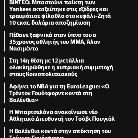
ΒΙΝΤΕΟ: Μπαστούνι παίκτη των
Yankees εκτοξεύτηκε στις εξέδρες και
τραυμάτισε φίλαθλο στο κεφάλι-Ζητά
10 εκατ. δολάρια αποζημίωση
Πέθανε ξαφνικά στον ύπνο του ο
35χρονος αθλητής του ΜΜΑ, Άλαν
Νασιμέντο
Στη 14η θέση με 12 μετάλλια
ολοκληρώθηκε η κυπριακή συμμετοχή
στους Κοινοπολιτειακούς
Αφήνει το NBA για τη EuroLeague: «Ο
Τρέντον Γουότφορντ κοντά στη
Βαλένθια»
Η Μπαρτσελόνα ανακοίνωσε νέο
Αθλητικό Διευθυντή τον Τσάβι Πουγιόλ
Η Βαλένθια κοντά στην απόκτηση του
Τρέντον Γουότφορντ