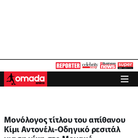
Μονόλογος τίτλου του απίθανου
Κίμι Αντονέλι-Οδηγικό ρεσιτάλ