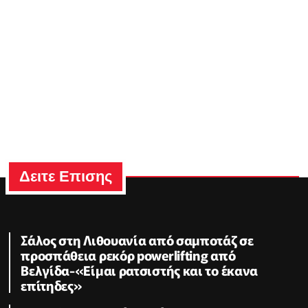
Δειτε Επισης
Σάλος στη Λιθουανία από σαμποτάζ σε
προσπάθεια ρεκόρ powerlifting από
Βελγίδα-«Είμαι ρατσιστής και το έκανα
επίτηδες»