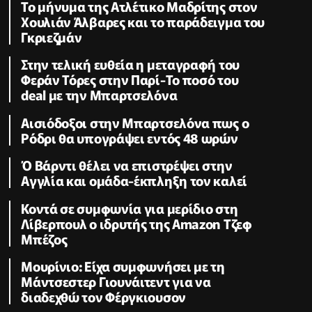
Το μήνυμα της Ατλέτικο Μαδρίτης στον
Χουλιάν Άλβαρες και το παράδειγμα του
Γκριεζμάν
Στην τελική ευθεία η μεταγραφή του
Φεράν Τόρες στην Παρί-Το ποσό του
deal με την Μπαρτσελόνα
Αισιόδοξοι στην Μπαρτσελόνα πως ο
Ρόδρι θα υπογράψει εντός 48 ωρών
Ό Βάρντι θέλει να επιστρέψει στην
Αγγλία και ομάδα-έκπληξη τον καλεί
Κοντά σε συμφωνία για μερίδιο στη
Λίβερπουλ ο ιδρυτής της Amazon Τζεφ
Μπέζος
Μουρίνιο: Είχα συμφωνήσει με τη
Μάντσεστερ Γιουνάιτεντ για να
διαδεχθώ τον Φέργκιουσον