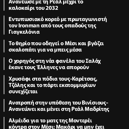
Ανανέωσε με τη Ρεάλ μέχρι το
καλοκαίρι του 2032
Εντυπωσιακό κορεό με πρωταγωνιστή
τον Ironman από τους οπαδούς της
Γιαγκελόνια
Το θηρίο που οδηγεί ο Μέσι και βγάζει
σκαλοπάτι για να μπεις μέσα
Ο χορηγός στη νέα φανέλα του Σαλάχ
έκανε τους Έλληνες να απορούν
Χρυσάφι στα πόδια τους-Καρέτσας,
Τζόλης και το πάρτι εκατομμυρίων
συνεχίζεται
Ανατροπή στην υπόθεση του Βινίσιους-
Ανανεώνει και μένει στη Ρεάλ Μαδρίτης
Αλμέιδα για το ματς της Μοντερέι
κόντρα στον Μέσι: Μακάρι να μην έχει