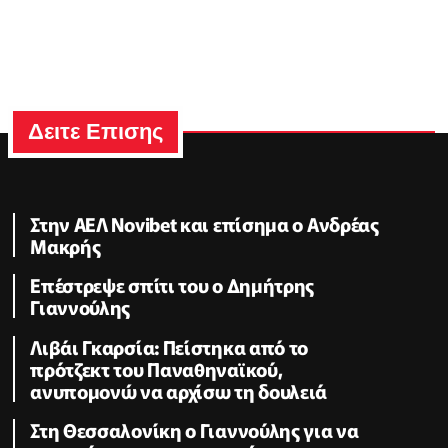
Δειτε Επισης
Στην ΑΕΛ Novibet και επίσημα ο Ανδρέας
Μακρής
Επέστρεψε σπίτι του ο Δημήτρης
Γιαννούλης
Λιβάι Γκαρσία: Πείστηκα από το
πρότζεκτ του Παναθηναϊκού,
ανυπομονώ να αρχίσω τη δουλειά
Στη Θεσσαλονίκη ο Γιαννούλης για να