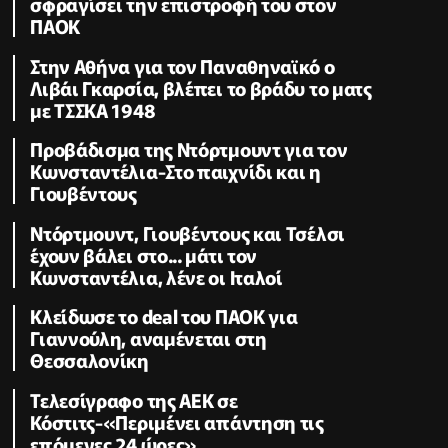
σφραγίσει την επιστροφή του στον
ΠΑΟΚ
Στην Αθήνα για τον Παναθηναϊκό ο
Λιβάι Γκαρσία, βλέπει το βράδυ το ματς
με ΤΣΣΚΑ 1948
Προβάδισμα της Ντόρτμουντ για τον
Κωνσταντέλια-Στο παιχνίδι και η
Γιουβέντους
Ντόρτμουντ, Γιουβέντους και Τσέλσι
έχουν βάλει στο... μάτι τον
Κωνσταντέλια, λένε οι Ιταλοί
Κλείδωσε το deal του ΠΑΟΚ για
Γιαννούλη, αναμένεται στη
Θεσσαλονίκη
Τελεσίγραφο της ΑΕΚ σε
Κόστιτς-«Περιμένει απάντηση τις
επόμενες 24 ώρες»