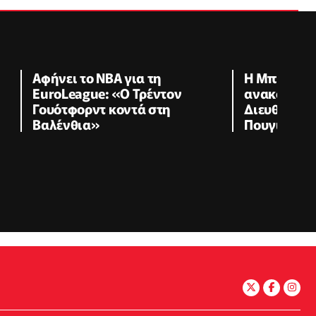
Αφήνει το NBA για τη
Η Μπαρτσε
EuroLeague: «Ο Τρέντον
ανακοίνωσε
Γουότφορντ κοντά στη
Διευθυντή 
Βαλένθια»
Πουγιόλ