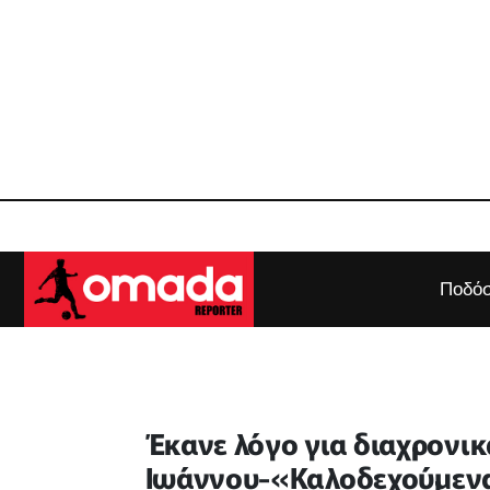
Ποδόσ
Έκανε λόγο για διαχρονι
Ιωάννου-«Καλοδεχούμενα 