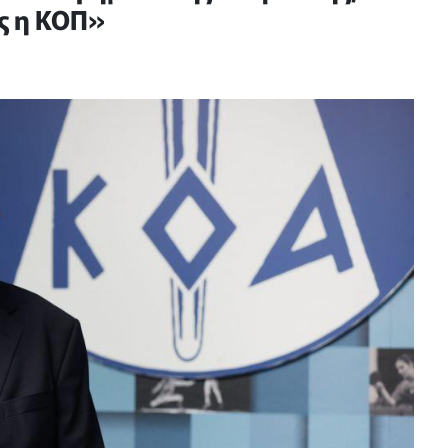
ς η ΚΟΠ»