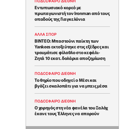
ΠΟΔΟΣΦΑΙΡΟ ΔΙΕΘΝΗ
Εντυπωσιακό κορεό με
πρωταγωνιστή τον Ironman από τους
οπαδούς της Γιαγκελόνια
ΑΛΛΑ ΣΠΟΡ
ΒΙΝΤΕΟ: Μπαστούνι παίκτη των
Yankees εκτοξεύτηκε στις εξέδρες και
τραυμάτισε φίλαθλο στο κεφάλι-
Ζητά 10 εκατ. δολάρια αποζημίωση
ΠΟΔΟΣΦΑΙΡΟ ΔΙΕΘΝΗ
Το θηρίο που οδηγεί ο Μέσι και
βγάζει σκαλοπάτι για να μπεις μέσα
ΠΟΔΟΣΦΑΙΡΟ ΔΙΕΘΝΗ
Ο χορηγός στη νέα φανέλα του Σαλάχ
έκανε τους Έλληνες να απορούν