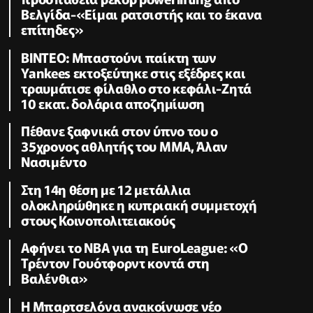
Βελγίδα-«Είμαι ρατσιστής και το έκανα
επίτηδες»
ΒΙΝΤΕΟ: Μπαστούνι παίκτη των
Yankees εκτοξεύτηκε στις εξέδρες και
τραυμάτισε φίλαθλο στο κεφάλι-Ζητά
10 εκατ. δολάρια αποζημίωση
Πέθανε ξαφνικά στον ύπνο του ο
35χρονος αθλητής του ΜΜΑ, Άλαν
Νασιμέντο
Στη 14η θέση με 12 μετάλλια
ολοκληρώθηκε η κυπριακή συμμετοχή
στους Κοινοπολιτειακούς
Αφήνει το NBA για τη EuroLeague: «Ο
Τρέντον Γουότφορντ κοντά στη
Βαλένθια»
Η Μπαρτσελόνα ανακοίνωσε νέο