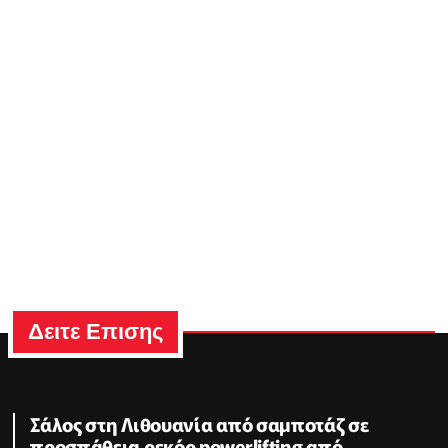
Δειτε Επισης
Σάλος στη Λιθουανία από σαμποτάζ σε
προσπάθεια ρεκόρ powerlifting από