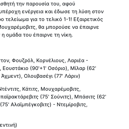
ισθητή την παρουσία του, αφού
υπέροχη ενέργεια και έδωσε τη λύση στον
 τελείωμα για το τελικό 1-1! Εξαιρετικός
 Μουχαρέμοβιτς, θα μπορούσε να έπαιρνε
 η ομάδα του έπαιρνε τη νίκη.
τον, Φουζρόλ, Κορνέλιους, Λαριέα -
 Εουστάκιο (90'+1' Οσόριο), Μίλαρ (62'
 Άχμεντ), Ολουβασέγι (77' Λάριν)
τέντιτς, Κάτιτς, Μουχαρέμοβιτς,
παϊρακτάρεβιτς (75' Σούνιτς), Μπάσιτς (62'
 (75' Αλαϊμπέγκοβιτς) - Ντεμίροβιτς,
εντινή)