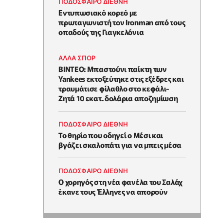
ΠΟΔΟΣΦΑΙΡΟ ΔΙΕΘΝΗ
Εντυπωσιακό κορεό με
πρωταγωνιστή τον Ironman από τους
οπαδούς της Γιαγκελόνια
ΑΛΛΑ ΣΠΟΡ
ΒΙΝΤΕΟ: Μπαστούνι παίκτη των
Yankees εκτοξεύτηκε στις εξέδρες και
τραυμάτισε φίλαθλο στο κεφάλι-
Ζητά 10 εκατ. δολάρια αποζημίωση
ΠΟΔΟΣΦΑΙΡΟ ΔΙΕΘΝΗ
Το θηρίο που οδηγεί ο Μέσι και
βγάζει σκαλοπάτι για να μπεις μέσα
ΠΟΔΟΣΦΑΙΡΟ ΔΙΕΘΝΗ
Ο χορηγός στη νέα φανέλα του Σαλάχ
έκανε τους Έλληνες να απορούν