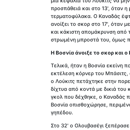
μια κεφαλιά του Λούκιτς να μην
προσπάθειά και στο 13', όταν 
τερματοφύλακα. Ο Καναδάς έφτ
ανοίξει το σκορ στο 17', όταν μ
και κάκιστη απομάκρυνση από το
στρωμένη μπροστά του, όμως π
Η Βοσνία άνοιξε το σκορ και 
Τελικά, ήταν η Βοσνία εκείνη π
εκτέλεση κόρνερ του Μπάσιτς, 
ο Λούκιτς πετάχτηκε στην πορεί
δίχτυα από κοντά με δικιά του 
γκολ που δέχθηκε, ο Καναδάς π
Βοσνία οπισθοχώρησε, περιμένο
γηπέδου.
Στο 32' ο Ολουβασέγι ξεπέρασε