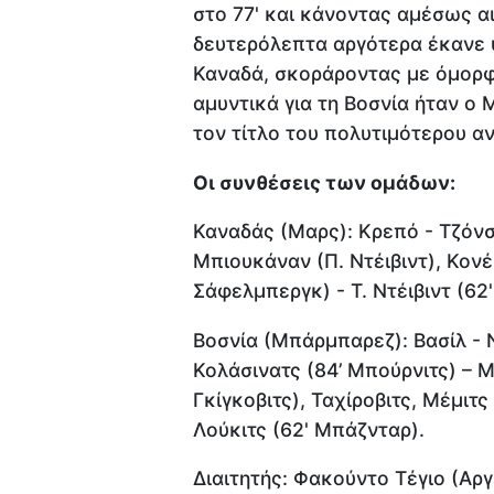
στο 77' και κάνοντας αμέσως α
δευτερόλεπτα αργότερα έκανε 
Καναδά, σκοράροντας με όμορφο
αμυντικά για τη Βοσνία ήταν ο
τον τίτλο του πολυτιμότερου αν
Οι συνθέσεις των ομάδων:
Καναδάς (Μαρς): Κρεπό - Τζόνσ
Μπιουκάναν (Π. Ντέιβιντ), Κονέ,
Σάφελμπεργκ) - Τ. Ντέιβιντ (62'
Βοσνία (Μπάρμπαρεζ): Βασίλ - Ν
Κολάσινατς (84’ Μπούρνιτς) – Μ
Γκίγκοβιτς), Ταχίροβιτς, Μέμιτς
Λούκιτς (62' Μπάζνταρ).
Διαιτητής: Φακούντο Τέγιο (Αργ