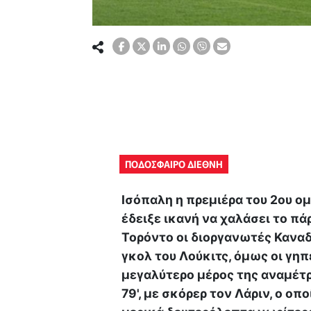
ΠΟΔΟΣΦΑΙΡΟ ΔΙΕΘΝΗ
Ισόπαλη η πρεμιέρα του 2ου ο
έδειξε ικανή να χαλάσει το πά
Τορόντο οι διοργανωτές Καναδ
γκολ του Λούκιτς, όμως οι γηπ
μεγαλύτερο μέρος της αναμέτρη
79', με σκόρερ τον Λάριν, ο οπ