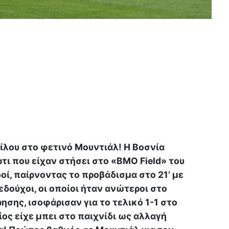
μίλου στο φετινό Μουντιάλ! Η Βοσνία
ρτι που είχαν στήσει στο «BMO Field» του
οί, παίρνοντας το προβάδισμα στο 21’ με
εδούχοι, οι οποίοι ήταν ανώτεροι στο
σης, ισοφάρισαν για το τελικό 1-1 στο
οίος είχε μπει στο παιχνίδι ως αλλαγή