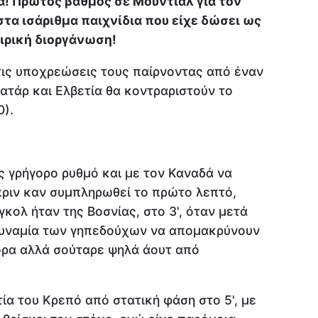
! Πρώτος βαθμός σε Μουντιάλ για τον
 στα ισάριθμα παιχνίδια που είχε δώσει ως
ιρική διοργάνωση!
 τις υποχρεώσεις τους παίρνοντας από έναν
 Κατάρ και Ελβετία θα κοντραριστούν το
0).
 γρήγορο ρυθμό και με τον Καναδά να
πριν καν συμπληρωθεί το πρώτο λεπτό,
γκολ ήταν της Βοσνίας, στο 3', όταν μετά
δυναμία των γηπεδούχων να απομακρύνουν
όρα αλλά σούταρε ψηλά άουτ από
ία του Κρεπό από στατική φάση στο 5', με