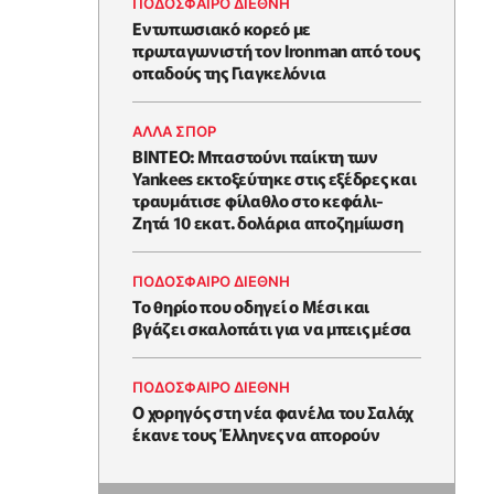
ΠΟΔΟΣΦΑΙΡΟ ΔΙΕΘΝΗ
Εντυπωσιακό κορεό με
πρωταγωνιστή τον Ironman από τους
οπαδούς της Γιαγκελόνια
ΑΛΛΑ ΣΠΟΡ
ΒΙΝΤΕΟ: Μπαστούνι παίκτη των
Yankees εκτοξεύτηκε στις εξέδρες και
τραυμάτισε φίλαθλο στο κεφάλι-
Ζητά 10 εκατ. δολάρια αποζημίωση
ΠΟΔΟΣΦΑΙΡΟ ΔΙΕΘΝΗ
Το θηρίο που οδηγεί ο Μέσι και
βγάζει σκαλοπάτι για να μπεις μέσα
ΠΟΔΟΣΦΑΙΡΟ ΔΙΕΘΝΗ
Ο χορηγός στη νέα φανέλα του Σαλάχ
έκανε τους Έλληνες να απορούν