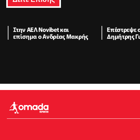
Στην ΑΕΛ Novibet και
Επέστρεψε σ
επίσημα ο Ανδρέας Μακρής
Δημήτρης Γ