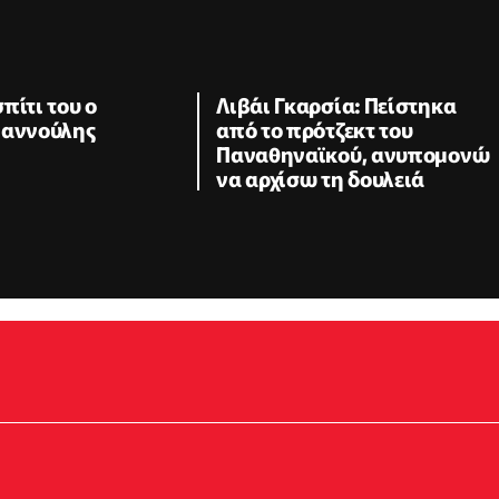
πίτι του ο
Λιβάι Γκαρσία: Πείστηκα
ιαννούλης
από το πρότζεκτ του
Παναθηναϊκού, ανυπομονώ
να αρχίσω τη δουλειά