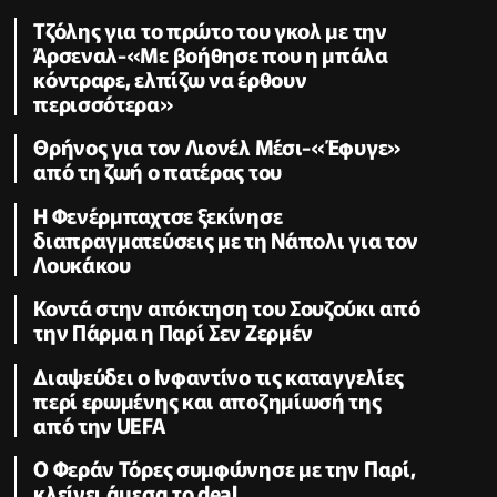
Τζόλης για το πρώτο του γκολ με την
Άρσεναλ-«Με βοήθησε που η μπάλα
κόντραρε, ελπίζω να έρθουν
περισσότερα»
Θρήνος για τον Λιονέλ Μέσι-«Έφυγε»
από τη ζωή ο πατέρας του
Η Φενέρμπαχτσε ξεκίνησε
διαπραγματεύσεις με τη Νάπολι για τον
Λουκάκου
Κοντά στην απόκτηση του Σουζούκι από
την Πάρμα η Παρί Σεν Ζερμέν
Διαψεύδει ο Ινφαντίνο τις καταγγελίες
περί ερωμένης και αποζημίωσή της
από την UEFA
Ο Φεράν Τόρες συμφώνησε με την Παρί,
κλείνει άμεσα το deal