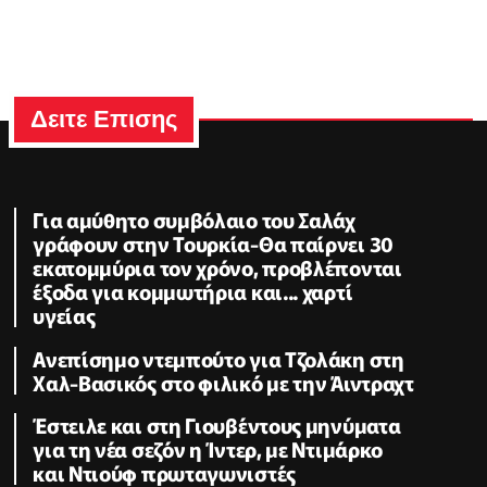
Δειτε Επισης
Για αμύθητο συμβόλαιο του Σαλάχ
γράφουν στην Τουρκία-Θα παίρνει 30
εκατομμύρια τον χρόνο, προβλέπονται
έξοδα για κομμωτήρια και... χαρτί
υγείας
Ανεπίσημο ντεμπούτο για Τζολάκη στη
Χαλ-Βασικός στο φιλικό με την Άιντραχτ
Έστειλε και στη Γιουβέντους μηνύματα
για τη νέα σεζόν η Ίντερ, με Ντιμάρκο
και Ντιούφ πρωταγωνιστές