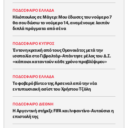
ΠΟΔΟΣΦΑΙΡΟ ΕΛΛΑΔΑ
Ηλιόπουλος σε Μάγερ: Μου έδωσες του νούμερο 7
θα σου δώσω το νούμερο 14, αναμένουμε λοιπόν
διπλά πράγματα από σένα
ΠΟΔΟΣΦΑΙΡΟ ΚΥΠΡΟΣ
Έντονη κριτική από τους Ομονοιάτες μετά την
ισοπαλία στο Γιβραλτάρ-Απάντησε μέλος του Δ.Σ.
«κάποιοι καταντούν κάθε χρόνο προβλέψιμοι»
ΠΟΔΟΣΦΑΙΡΟ ΕΛΛΑΔΑ
Το φοβερό βίντεο της Αρσεναλ από την νέα
εντυπωσιακή ασίστ του Χρήστου Τζόλη
ΠΟΔΟΣΦΑΙΡΟ ΔΙΕΘΝΗ
Η Αργεντινή στήριξε FIFA και Ινφαντίνο-Αυτούσια η
επιστολή της