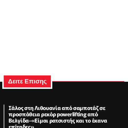
Δειτε Επισης
Σάλος στη Λιθουανία από σαμποτάζ σε
προσπάθεια ρεκόρ powerlifting από
Βελγίδα-«Είμαι ρατσιστής και το έκανα
επίτηδες»