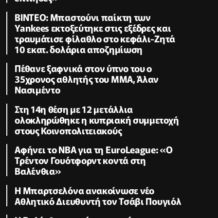
ΒΙΝΤΕΟ: Μπαστούνι παίκτη των
Yankees εκτοξεύτηκε στις εξέδρες και
τραυμάτισε φίλαθλο στο κεφάλι-Ζητά
10 εκατ. δολάρια αποζημίωση
Πέθανε ξαφνικά στον ύπνο του ο
35χρονος αθλητής του ΜΜΑ, Άλαν
Νασιμέντο
Στη 14η θέση με 12 μετάλλια
ολοκληρώθηκε η κυπριακή συμμετοχή
στους Κοινοπολιτειακούς
Αφήνει το NBA για τη EuroLeague: «Ο
Τρέντον Γουότφορντ κοντά στη
Βαλένθια»
Η Μπαρτσελόνα ανακοίνωσε νέο
Αθλητικό Διευθυντή τον Τσάβι Πουγιόλ